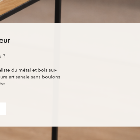
ieur
s ?
ste du métal et bois sur-
ure artisanale sans boulons
ée.