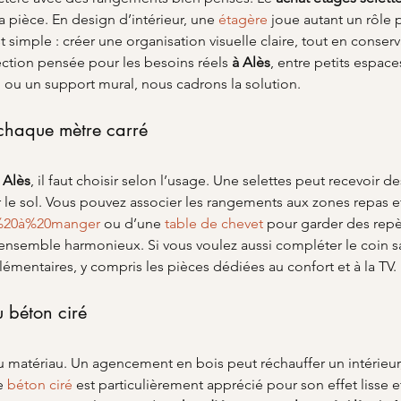
 pièce. En design d’intérieur, une 
étagère
 joue autant un rôle
st simple : créer une organisation visuelle claire, tout en conserv
ection pensée pour les besoins réels 
à Alès
, entre petits espace
 ou un support mural, nous cadrons la solution.
 chaque mètre carré
 Alès
, il faut choisir selon l’usage. Une selettes peut recevoir 
 le sol. Vous pouvez associer les rangements aux zones repas e
%20à%20manger
 ou d’une 
table de chevet
 pour garder des repèr
ensemble harmonieux. Si vous voulez aussi compléter le coin sa
mentaires, y compris les pièces dédiées au confort et à la TV.
u béton ciré
atériau. Un agencement en bois peut réchauffer un intérieur, 
e 
béton ciré
 est particulièrement apprécié pour son effet lisse e