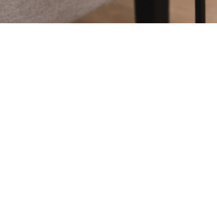
Achat d'étagères et sellettes à Al
durer
Acheter vos étagères et sellettes à Alès chez MARC
processus de fabrication entièrement artisanal.
Dans notre atelier d'Uzès, chaque étagère et sellett
aucun boulon visible, puis méticuleusement meulé et
exclusivement avec des essences de bois nobles et
garantissant une solidité à toute épreuve.