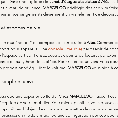
ssique. Dans une logique de 
achat d'étages et selettes à Alès
, la 
 et niveau de brillance. 
MARCELOO
 privilégie des choix maîtr
en. Ainsi, vos rangements deviennent un vrai élément de décorati
et espaces de vie
un mur “neutre” en composition structurée 
à Alès
. Commencez 
pport pour appareils. Une 
console_(meuble)
 peut servir de cont
 l’espace vertical. Pensez aussi aux points de lecture, par ex
participe au rythme de la pièce. Pour relier les univers, vous p
n proportionné équilibre le volume. 
MARCELOO
 vous aide à 
 simple et suivi
ussi être une expérience fluide. Chez 
MARCELOO
, l’accent est
 réception de votre mobilier. Pour mieux planifier, vous pouvez c
s disponibles. L’objectif est de vous permettre de commander sa
s choisissiez un modèle mural ou une configuration pensée pour 