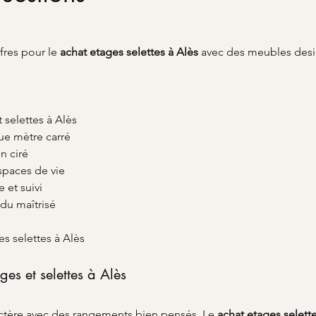
fres pour le 
achat etages selettes
à Alès
 avec des meubles desi
 selettes à Alès
ue mètre carré
n ciré
spaces de vie
e et suivi
du maîtrisé
s selettes à Alès
ges et selettes à Alès
ractère avec des rangements bien pensés. Le 
achat etages selett