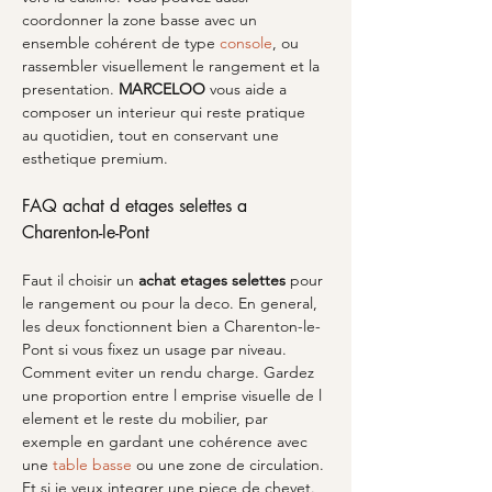
coordonner la zone basse avec un 
ensemble cohérent de type 
console
, ou 
rassembler visuellement le rangement et la 
presentation. 
MARCELOO
 vous aide a 
composer un interieur qui reste pratique 
au quotidien, tout en conservant une 
esthetique premium.
FAQ achat d etages selettes a 
Charenton-le-Pont
Faut il choisir un 
achat etages selettes
 pour 
le rangement ou pour la deco. En general, 
les deux fonctionnent bien a Charenton-le-
Pont si vous fixez un usage par niveau. 
Comment eviter un rendu charge. Gardez 
une proportion entre l emprise visuelle de l 
element et le reste du mobilier, par 
exemple en gardant une cohérence avec 
une 
table basse
 ou une zone de circulation. 
Et si je veux integrer une piece de chevet. 