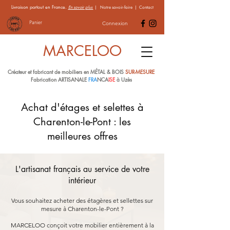
Livraison partout en France.
En savoir plus
|
Notre savoir-faire
|
Contact
Panier
Connexion
MARCELOO
Créateur et fabricant de mobiliers en MÉTAL & BOIS
SUR-MESURE
Fabrication ARTISANALE
FRA
NCA
ISE
à Uzès
Achat d'étages et selettes à
Charenton-le-Pont : les
meilleures offres
L'artisanat français au service de votre
intérieur
Vous souhaitez acheter des étagères et sellettes sur
mesure à Charenton-le-Pont ?
MARCELOO conçoit votre mobilier entièrement à la