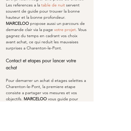
Les references a la 
table de nuit
 servent 
souvent de guide pour trouver la bonne 
hauteur et la bonne profondeur. 
MARCELOO
 propose aussi un parcours de 
demande clair via la page 
votre projet
. Vous 
gagnez du temps en cadrant vos choix 
avant achat, ce qui reduit les mauvaises 
surprises a Charenton-le-Pont.
Contact et etapes pour lancer votre 
achat
Pour demarrer un achat d etages selettes a 
Charenton-le-Pont, la premiere etape 
consiste a partager vos mesures et vos 
objectifs. 
MARCELOO
 vous guide pour 
transformer vos contraintes en solution 
realiste: dimensions, emplacement, style et 
integration avec votre mobilier existant. Si 
vous avez deja des elements comme une 
console
 ou un point TV, indiquez les 