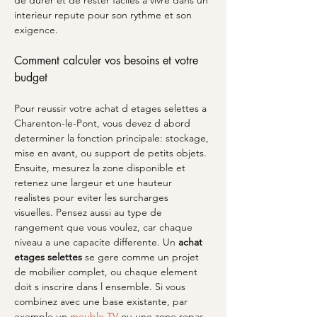
de durer et de rester faciles a vivre dans un 
interieur repute pour son rythme et son 
exigence.
Comment calculer vos besoins et votre 
budget
Pour reussir votre achat d etages selettes a 
Charenton-le-Pont, vous devez d abord 
determiner la fonction principale: stockage, 
mise en avant, ou support de petits objets. 
Ensuite, mesurez la zone disponible et 
retenez une largeur et une hauteur 
realistes pour eviter les surcharges 
visuelles. Pensez aussi au type de 
rangement que vous voulez, car chaque 
niveau a une capacite differente. Un 
achat 
etages selettes
 se gere comme un projet 
de mobilier complet, ou chaque element 
doit s inscrire dans l ensemble. Si vous 
combinez avec une base existante, par 
exemple un 
meuble TV
 ou une zone repas, 