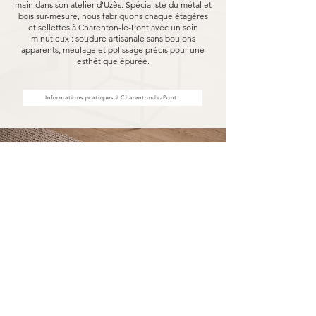
main dans son atelier d'Uzès. Spécialiste du métal et
bois sur-mesure, nous fabriquons chaque étagères
et sellettes à Charenton-le-Pont avec un soin
minutieux : soudure artisanale sans boulons
apparents, meulage et polissage précis pour une
esthétique épurée.
Informations pratiques à Charenton-le-Pont
Achat d'étagères et sellettes à
Charenton-le-Pont, fabriquées
pour durer
Acheter vos étagères et sellettes à Charenton-
le-Pont chez MARCELOO, c'est découvrir notre
processus de fabrication entièrement artisanal.
Dans notre atelier d'Uzès, chaque étagère et
sellette est soudée à la main, sans aucun boulon