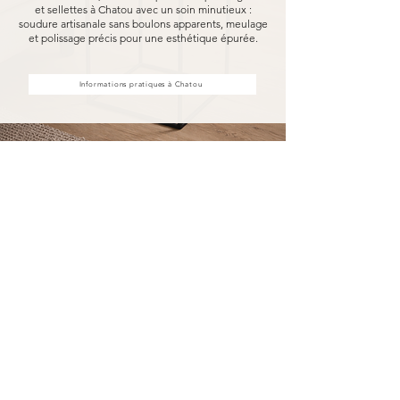
et sellettes à Chatou avec un soin minutieux :
soudure artisanale sans boulons apparents, meulage
et polissage précis pour une esthétique épurée.
Informations pratiques à Chatou
Achat d'étagères et sellettes à
Chatou, fabriquées pour durer
Acheter vos étagères et sellettes à Chatou chez
MARCELOO, c'est découvrir notre processus de
fabrication entièrement artisanal.
Dans notre atelier d'Uzès, chaque étagère et
sellette est soudée à la main, sans aucun boulon
visible, puis méticuleusement meulé et poli.
Nous travaillons exclusivement avec des
essences de bois nobles et des métaux
robustes, garantissant une solidité à toute