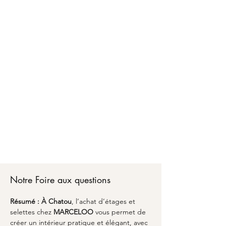
Faire confiance à MARCELOO pour l'achat
d'étages et selettes à Chatou, c'est bénéficier
d'un accompagnement personnalisé d'A à Z.
Chez MARCELOO, notre équipe vous conseille
sur les matériaux, les dimensions optimales et
les finitions adaptées à votre style de vie.
Du premier échange pour l'achat d'étages et
selettes à Chatou jusqu'à la livraison partout en
France, nous transformons vos envies en réalité
avec un emballage soigné et une attention
particulière aux détails. Découvrez comment
l'alliance du savoir-faire artisanal et du design
peut sublimer votre espace avec une pièce
unique qui vous ressemble à Chatou.
Notre Foire aux questions
Résumé :
À Chatou
, l’achat d’étages et 
selettes chez 
MARCELOO
 vous permet de 
créer un intérieur pratique et élégant, avec 