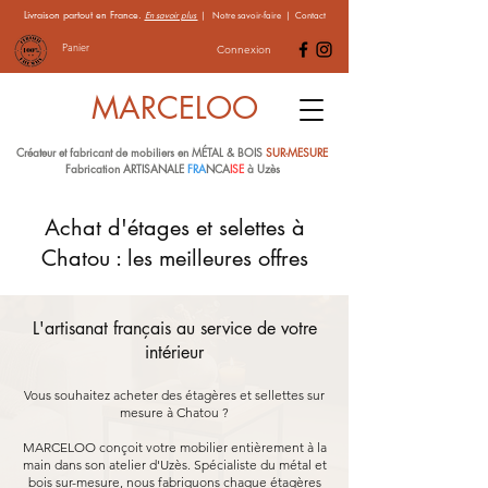
Livraison partout en France.
En savoir plus
|
Notre savoir-faire
|
Contact
Panier
Connexion
MARCELOO
Créateur et fabricant de mobiliers en MÉTAL & BOIS
SUR-MESURE
Fabrication ARTISANALE
FRA
NCA
ISE
à Uzès
Achat d'étages et selettes à
Chatou : les meilleures offres
L'artisanat français au service de votre
intérieur
Vous souhaitez acheter des étagères et sellettes sur
mesure à Chatou ?
MARCELOO conçoit votre mobilier entièrement à la
main dans son atelier d'Uzès. Spécialiste du métal et
bois sur-mesure, nous fabriquons chaque étagères