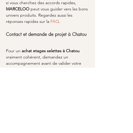
si vous cherchez des accords rapides, 
MARCELOO
 peut vous guider vers les bons 
univers produits. Regardez aussi les 
réponses rapides sur la 
FAQ
.
Contact et demande de projet à Chatou
Pour un 
achat etages selettes
à Chatou
vraiment cohérent, demandez un 
accompagnement avant de valider votre 
sélection. En envoyant vos dimensions, 
votre style recherché et l’objectif de 
rangement, vous réduisez les risques 
d’erreur et vous gagnez du temps. 
MARCELOO
 s’appuie sur une logique de 
projet: adapter la pièce à l’espace réel, pas 
l’inverse. Si vous voulez démarrer 
rapidement, vous pouvez prendre contact 
via la page 
votre projet
 en précisant votre 
configuration. Depuis la mise en place des 
éléments décoratifs jusqu’aux solutions 