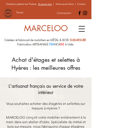
Livraison partout en France.
En savoir plus
|
Notre savoir-faire
|
Contact
Panier
Connexion
MARCELOO
Créateur et fabricant de mobiliers en MÉTAL & BOIS
SUR-MESURE
Fabrication ARTISANALE
FRA
NCA
ISE
à Uzès
Achat d'étages et selettes à
Hyères : les meilleures offres
L'artisanat français au service de votre
intérieur
Vous souhaitez acheter des étagères et sellettes sur
mesure à Hyères ?
MARCELOO conçoit votre mobilier entièrement à la
main dans son atelier d'Uzès. Spécialiste du métal et
bois sur-mesure, nous fabriquons chaque étagères