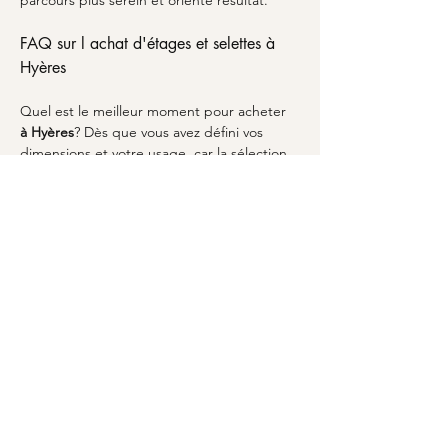
parcours plus serein et orienté résultat.
FAQ sur l achat d'étages et selettes à 
Hyères
Quel est le meilleur moment pour acheter 
à Hyères
? Dès que vous avez défini vos 
dimensions et votre usage, car la sélection 
d étagères et sellettes se fait sur la place 
réelle. Faut il privilégier une étagère ou 
une sellettes? Tout dépend de la zone: 
étagère pour une ligne murale et une 
modularité, sellettes pour un effet plus 
ponctuel. Ces choix sont proches des 
logiques décrites pour l 
étagère
 et pour la 
famille des 
mobilier
. Comment assortir avec 
un meuble TV? Commencez par la base du 
style, puis harmonisez par contraste ou par 
continuité de teinte, y compris avec un 
meuble TV
. Enfin, pour acheter en 
confiance, préparez votre liste de mesures 
et finalisez via 
MARCELOO
.