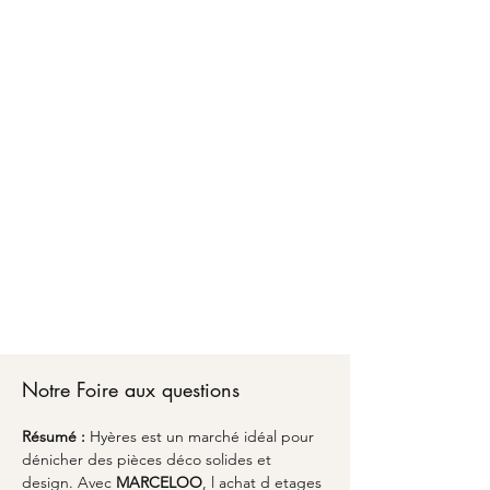
Faire confiance à MARCELOO pour l'achat
d'étages et selettes à Hyères, c'est bénéficier
d'un accompagnement personnalisé d'A à Z.
Chez MARCELOO, notre équipe vous conseille
sur les matériaux, les dimensions optimales et
les finitions adaptées à votre style de vie.
Du premier échange pour l'achat d'étages et
selettes à Hyères jusqu'à la livraison partout en
France, nous transformons vos envies en réalité
avec un emballage soigné et une attention
particulière aux détails. Découvrez comment
l'alliance du savoir-faire artisanal et du design
peut sublimer votre espace avec une pièce
unique qui vous ressemble à Hyères.
Notre Foire aux questions
Résumé :
Hyères est un marché idéal pour 
dénicher des pièces déco solides et 
design. Avec 
MARCELOO
, l achat d etages 