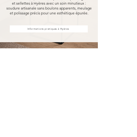
et sellettes à Hyères avec un soin minutieux :
soudure artisanale sans boulons apparents, meulage
et polissage précis pour une esthétique épurée.
Informations pratiques à Hyères
Achat d'étagères et sellettes à
Hyères, fabriquées pour durer
Acheter vos étagères et sellettes à Hyères chez
MARCELOO, c'est découvrir notre processus de
fabrication entièrement artisanal.
Dans notre atelier d'Uzès, chaque étagère et
sellette est soudée à la main, sans aucun boulon
visible, puis méticuleusement meulé et poli.
Nous travaillons exclusivement avec des
essences de bois nobles et des métaux
robustes, garantissant une solidité à toute