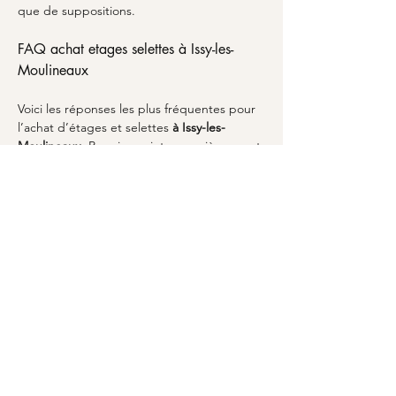
que de suppositions.
FAQ achat etages selettes à Issy-les-
Moulineaux
Voici les réponses les plus fréquentes pour 
l’achat d’étages et selettes 
à Issy-les-
Moulineaux
. Premier point : ces pièces sont-
elles considérées comme du mobilier au 
sens général ? Oui, car elles participent à 
l’organisation et à l’usage de l’espace, 
comme dans la définition du 
mobilier
. 
Deuxième point : comment choisir entre 
différents meubles associés ? Pensez à 
l’équilibre avec des éléments comme la 
table basse
 ou la 
table à manger
. Troisième 
point : que faire si vous voulez un style très 
actuel ? Le rendu proche du 
béton ciré
fonctionne bien. Enfin, pour une aide 
complémentaire, la page 
FAQ
 répond aux 
questions pratiques sur la sélection, 