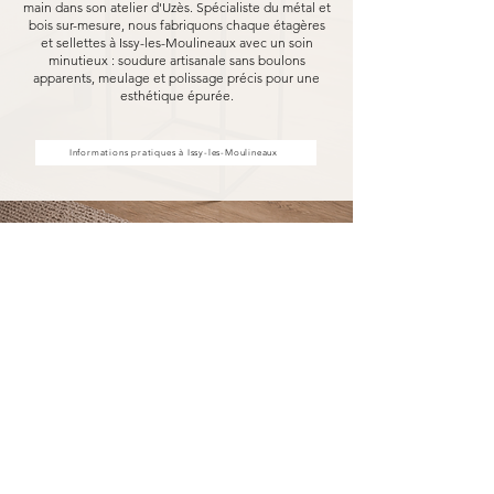
main dans son atelier d'Uzès. Spécialiste du métal et
bois sur-mesure, nous fabriquons chaque étagères
et sellettes à Issy-les-Moulineaux avec un soin
minutieux : soudure artisanale sans boulons
apparents, meulage et polissage précis pour une
esthétique épurée.
Informations pratiques à Issy-les-Moulineaux
Achat d'étagères et sellettes à
Issy-les-Moulineaux, fabriquées
pour durer
Acheter vos étagères et sellettes à Issy-les-
Moulineaux chez MARCELOO, c'est découvrir
notre processus de fabrication entièrement
artisanal.
Dans notre atelier d'Uzès, chaque étagère et