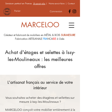
Livraison partout en France.
En savoir plus
|
Notre savoir-faire
|
Contact
Panier
Connexion
MARCELOO
Créateur et fabricant de mobiliers en MÉTAL & BOIS
SUR-MESURE
Fabrication ARTISANALE
FRA
NCA
ISE
à Uzès
Achat d'étages et selettes à Issy-
les-Moulineaux : les meilleures
offres
L'artisanat français au service de votre
intérieur
Vous souhaitez acheter des étagères et sellettes sur
mesure à Issy-les-Moulineaux ?
MARCELOO conçoit votre mobilier entièrement à la