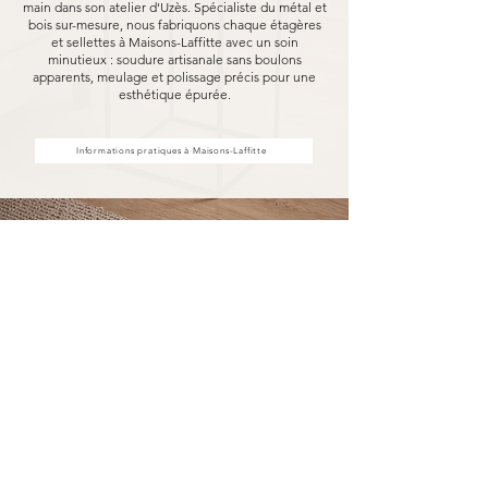
main dans son atelier d'Uzès. Spécialiste du métal et
bois sur-mesure, nous fabriquons chaque étagères
et sellettes à Maisons-Laffitte avec un soin
minutieux : soudure artisanale sans boulons
apparents, meulage et polissage précis pour une
esthétique épurée.
Informations pratiques à Maisons-Laffitte
Achat d'étagères et sellettes à
Maisons-Laffitte, fabriquées pour
durer
Acheter vos étagères et sellettes à Maisons-
Laffitte chez MARCELOO, c'est découvrir notre
processus de fabrication entièrement artisanal.
Dans notre atelier d'Uzès, chaque étagère et
sellette est soudée à la main, sans aucun boulon