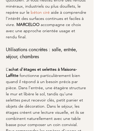
quotidien. Si vous hésitez entre des rendus 
minéraux, industriels ou plus douillets, le 
repère sur le 
béton ciré
 aide à comprendre 
l’intérêt des surfaces continues et faciles à 
vivre. 
MARCELOO
 accompagne ce choix 
avec une approche orientée usage et 
rendu final.
Utilisations concrètes : salle, entrée, 
séjour, chambres
L’
achat d'étages et selettes à Maisons-
Laffitte
 fonctionne particulièrement bien 
quand il répond à un besoin précis par 
pièce. Dans l’entrée, une étagère structure 
le mur et libère le sol, tandis qu’une 
selettes peut recevoir clés, petit panier et 
objets de décoration. Dans le séjour, les 
étages créent une lecture visuelle, et ils se 
combinent naturellement avec une table 
basse pour composer un coin convivial. 
Pour comprendre les repères d’usage et 