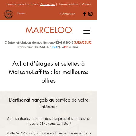
Livraison partout en France.
En savoir plus
|
Notre savoir-faire
|
Contact
Panier
Connexion
MARCELOO
Créateur et fabricant de mobiliers en MÉTAL & BOIS
SUR-MESURE
Fabrication ARTISANALE
FRA
NCA
ISE
à Uzès
Achat d'étages et selettes à
Maisons-Laffitte : les meilleures
offres
L'artisanat français au service de votre
intérieur
Vous souhaitez acheter des étagères et sellettes sur
mesure à Maisons-Laffitte ?
MARCELOO conçoit votre mobilier entièrement à la