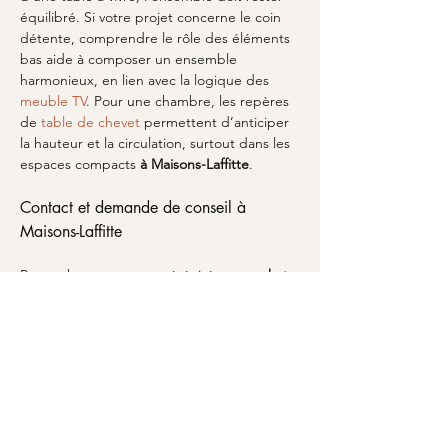
équilibré. Si votre projet concerne le coin 
détente, comprendre le rôle des éléments 
bas aide à composer un ensemble 
harmonieux, en lien avec la logique des 
meuble TV
. Pour une chambre, les repères 
de 
table de chevet
 permettent d’anticiper 
la hauteur et la circulation, surtout dans les 
espaces compacts 
à Maisons-Laffitte
.
Contact et demande de conseil à 
Maisons-Laffitte
Pour acheter en toute sérénité votre 
achat 
d'étages et selettes à Maisons-Laffitte
, le 
plus efficace est d’obtenir un avis rapide 
avant validation. 
MARCELOO
 peut vous 
aider à cadrer le projet selon vos 
dimensions, votre style et vos contraintes 
d’usage. Si vous souhaitez échanger sur 
votre besoin, utilisez la page 
votre projet
pour décrire votre configuration et recevoir 