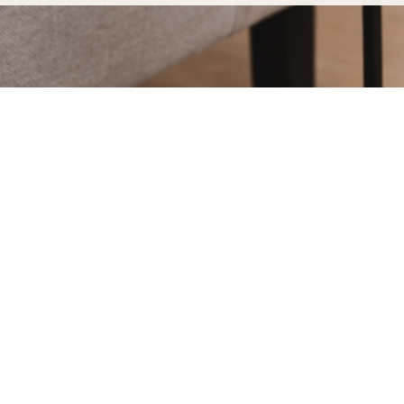
Achat d'étagères et sellettes à Mar
fabriquées pour durer
Acheter vos étagères et sellettes à Marguerittes c
notre processus de fabrication entièrement artisanal
Dans notre atelier d'Uzès, chaque étagère et sellett