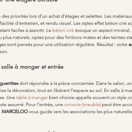
tie des priorités lors d’un achat d’étages et selettes. Les matéria
acilité d’entretien, et rendu visuel. Les styles effet béton ciré 
ant faciles à assortir. Le 
béton ciré
 évoque un aspect minéral, 
u plus naturels, optez pour des finitions mates et des teintes sta
s sont pensés pour une utilisation régulière. Résultat : votre 
a
ison.
 salle à manger et entrée
guerittes
 doit répondre à la pièce concernée. Dans le salon, u
e la décoration, tout en libérant l’espace au sol. En salle à m
se. Une 
table à manger
 bien choisie appelle souvent un style c
ste assumé. Pour l’entrée, une 
console (meuble)
 peut être acc
 
MARCELOO
 vous guide vers les associations les plus naturelle
.