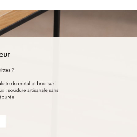
ieur
ittes ?
ste du métal et bois sur-
x : soudure artisanale sans
épurée.