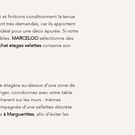
ux et finitions conditionnent la tenue 
sont très demandés, car ils apportent 
idéal pour une déco épurée. Si votre 
bles. 
MARCELOO
 sélectionne des 
chat etages selettes
 conserve son 
ne étagère au-dessus d’une zone de 
anger, coordonnez avec votre table 
ohérent sur les murs : mêmes 
ompagnée d’une sellettes discrète 
s 
à Marguerittes
, afin d’éviter les 