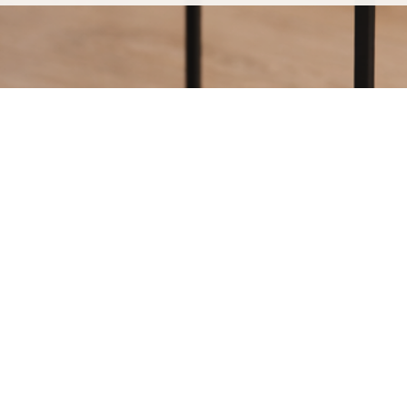
guerittes,
hez MARCELOO, c'est découvrir
.
e est soudée à la main, sans