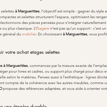
selettes 
à Marguerittes
, l’objectif est simple : gagner du style 
mpactes et selettes structurent l’espace, optimisent les rangem
électionnons des pièces pensées pour s’intégrer naturellement au
 ou plus classique. L’
Étagère
 n’est pas qu’un support : c’est 
e général du 
mobilier
. En choisissant 
à Marguerittes
, vous profi
sir votre achat etages selettes
es
à Marguerittes
, commencez par la mesure exacte de l’emplac
éger pour livres et cadres, ou support plus chargé pour déco et 
éelle selon le matériau. Pensez aussi à l’esthétique : lignes droit
tient compte de la cohérence avec les autres meubles, comme u
O
 propose des références adaptées, et vous aide à orienter votr
our une étagère durable