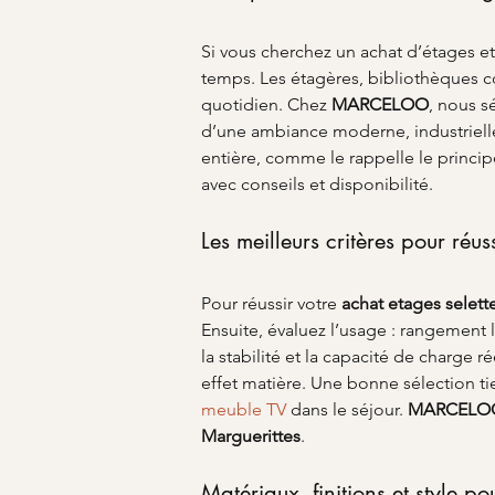
Si vous cherchez un achat d’étages et 
temps. Les étagères, bibliothèques co
quotidien. Chez 
MARCELOO
, nous s
d’une ambiance moderne, industrielle
entière, comme le rappelle le princip
avec conseils et disponibilité.
Les meilleurs critères pour réus
Pour réussir votre 
achat etages selett
Ensuite, évaluez l’usage : rangement l
la stabilité et la capacité de charge r
effet matière. Une bonne sélection 
meuble TV
 dans le séjour. 
MARCELO
Marguerittes
.
Matériaux, finitions et style p