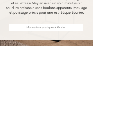
et sellettes à Meylan avec un soin minutieux :
soudure artisanale sans boulons apparents, meulage
et polissage précis pour une esthétique épurée.
Informations pratiques à Meylan
Achat d'étagères et sellettes à
Meylan, fabriquées pour durer
Acheter vos étagères et sellettes à Meylan chez
MARCELOO, c'est découvrir notre processus de
fabrication entièrement artisanal.
Dans notre atelier d'Uzès, chaque étagère et
sellette est soudée à la main, sans aucun boulon
visible, puis méticuleusement meulé et poli.
Nous travaillons exclusivement avec des
essences de bois nobles et des métaux
robustes, garantissant une solidité à toute