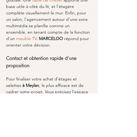
globale. Une 
table de chevet
 apporte une 
base utile à côté du lit, et l’étagère 
complète visuellement le mur. Enfin, pour 
un salon, l’agencement autour d’une zone 
multimédia se planifie comme un 
ensemble, en tenant compte de la fonction 
d’un 
meuble TV
. 
MARCELOO
 répond pour 
orienter votre décision.
Contact et obtention rapide d’une 
proposition
Pour finaliser votre achat d’étages et 
selettes 
à Meylan
, le plus efficace est de 
cadrer votre projet. Vous précisez l’espace 
concerné, vos besoins de rangement et le 
style recherché, puis vous recevez une 
orientation adaptée. Chez 
MARCELOO
, le 
but est de vous aider à choisir les pièces 
qui correspondent réellement à votre 
configuration, pas seulement à une 
tendance. Si vous souhaitez discuter d’un 