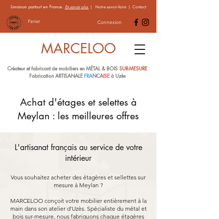
Livraison partout en France.
En savoir plus
|
Notre savoir-faire
|
Contact
Panier
Connexion
MARCELOO
Créateur et fabricant de mobiliers en MÉTAL & BOIS
SUR-MESURE
Fabrication ARTISANALE
FRA
NCA
ISE
à Uzès
Achat d'étages et selettes à
Meylan : les meilleures offres
L'artisanat français au service de votre
intérieur
Vous souhaitez acheter des étagères et sellettes sur
mesure à Meylan ?
MARCELOO conçoit votre mobilier entièrement à la
main dans son atelier d'Uzès. Spécialiste du métal et
bois sur-mesure, nous fabriquons chaque étagères