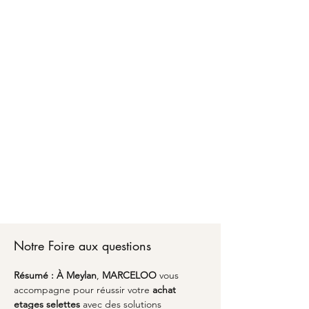
Faire confiance à MARCELOO pour l'achat
d'étages et selettes à Meylan, c'est bénéficier
d'un accompagnement personnalisé d'A à Z.
Chez MARCELOO, notre équipe vous conseille
sur les matériaux, les dimensions optimales et
les finitions adaptées à votre style de vie.
Du premier échange pour l'achat d'étages et
selettes à Meylan jusqu'à la livraison partout en
France, nous transformons vos envies en réalité
avec un emballage soigné et une attention
particulière aux détails. Découvrez comment
l'alliance du savoir-faire artisanal et du design
peut sublimer votre espace avec une pièce
unique qui vous ressemble à Meylan.
Notre Foire aux questions
Résumé :
À Meylan
, 
MARCELOO
 vous 
accompagne pour réussir votre 
achat 
etages selettes
 avec des solutions 