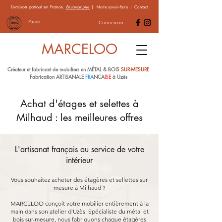
Livraison partout en France.
En savoir plus
|
Notre savoir-faire
|
Contact
Panier
Connexion
MARCELOO
Créateur et fabricant de mobiliers en MÉTAL & BOIS
SUR-MESURE
Fabrication ARTISANALE
FRA
NCA
ISE
à Uzès
Achat d'étages et selettes à
Milhaud : les meilleures offres
L'artisanat français au service de votre
intérieur
Vous souhaitez acheter des étagères et sellettes sur
mesure à Milhaud ?
MARCELOO conçoit votre mobilier entièrement à la
main dans son atelier d'Uzès. Spécialiste du métal et
bois sur-mesure, nous fabriquons chaque étagères