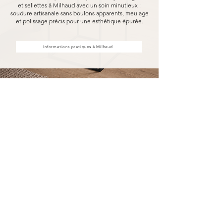
et sellettes à Milhaud avec un soin minutieux :
soudure artisanale sans boulons apparents, meulage
et polissage précis pour une esthétique épurée.
Informations pratiques à Milhaud
Achat d'étagères et sellettes à
Milhaud, fabriquées pour durer
Acheter vos étagères et sellettes à Milhaud chez
MARCELOO, c'est découvrir notre processus de
fabrication entièrement artisanal.
Dans notre atelier d'Uzès, chaque étagère et
sellette est soudée à la main, sans aucun boulon
visible, puis méticuleusement meulé et poli.
Nous travaillons exclusivement avec des
essences de bois nobles et des métaux
robustes, garantissant une solidité à toute