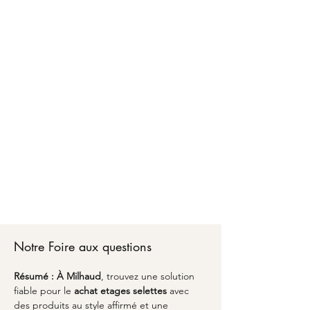
Faire confiance à MARCELOO pour l'achat
d'étages et selettes à Milhaud, c'est bénéficier
d'un accompagnement personnalisé d'A à Z.
Chez MARCELOO, notre équipe vous conseille
sur les matériaux, les dimensions optimales et
les finitions adaptées à votre style de vie.
Du premier échange pour l'achat d'étages et
selettes à Milhaud jusqu'à la livraison partout en
France, nous transformons vos envies en réalité
avec un emballage soigné et une attention
particulière aux détails. Découvrez comment
l'alliance du savoir-faire artisanal et du design
peut sublimer votre espace avec une pièce
unique qui vous ressemble à Milhaud.
Notre Foire aux questions
Résumé :
À Milhaud
, trouvez une solution 
fiable pour le 
achat etages selettes
 avec 
des produits au style affirmé et une 