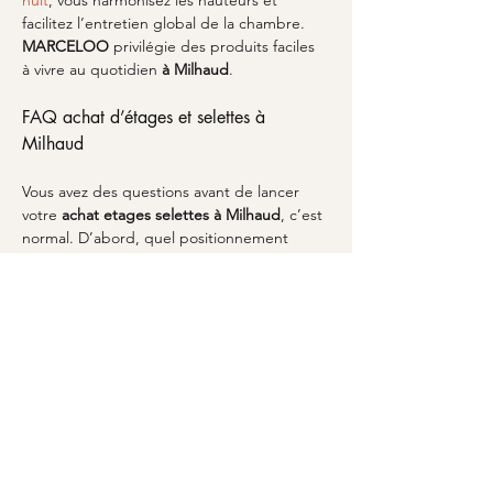
nuit
, vous harmonisez les hauteurs et 
facilitez l’entretien global de la chambre. 
MARCELOO
 privilégie des produits faciles 
à vivre au quotidien 
à Milhaud
.
FAQ achat d’étages et selettes à 
Milhaud
Vous avez des questions avant de lancer 
votre 
achat etages selettes
à Milhaud
, c’est 
normal. D’abord, quel positionnement 
choisir? L’idéal est de viser un niveau de 
confort visuel, sans bloquer la circulation. 
Ensuite, faut-il privilégier une pièce unique 
ou un ensemble? Cela dépend de l’effet 
recherché: une sellettes peut structurer un 
mur, plusieurs niveaux créent une 
composition. Pour la compatibilité avec 
votre mobilier existant, pensez aux 
meubles proches du usage, comme une 
console (meuble)
. Enfin, quel style viser si 
vous aimez le moderne? Les finitions 