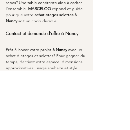
repas? Une table cohérente aide à cadrer 
l’ensemble. 
MARCELOO
 répond et guide 
pour que votre 
achat etages selettes
à 
Nancy
 soit un choix durable.
Contact et demande d’offre à Nancy
Prêt à lancer votre projet 
à Nancy
 avec un 
achat d’étages et selettes? Pour gagner du 
temps, décrivez votre espace: dimensions 
approximatives, usage souhaité et style 
recherché. Ensuite, sélectionnez les pièces 
qui correspondent, puis validez votre 
commande. Si vous souhaitez explorer la 
gamme, commencez par la boutique 
MARCELOO
 via 
la boutique de 
MARCELOO
 ou naviguez vers les univers 
dédiés. Par exemple, pour un rendu 
harmonieux dans votre salon, vous pouvez 
compléter avec des éléments comme des 
consoles
 et des meubles complémentaires. 