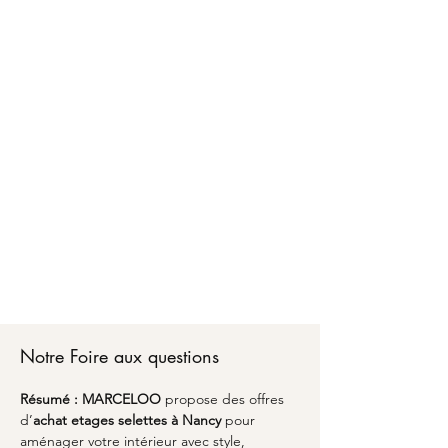
Faire confiance à MARCELOO pour l'achat
d'étages et selettes à Nancy, c'est bénéficier
d'un accompagnement personnalisé d'A à Z.
Chez MARCELOO, notre équipe vous conseille
sur les matériaux, les dimensions optimales et
les finitions adaptées à votre style de vie.
Du premier échange pour l'achat d'étages et
selettes à Nancy jusqu'à la livraison partout en
France, nous transformons vos envies en réalité
avec un emballage soigné et une attention
particulière aux détails. Découvrez comment
l'alliance du savoir-faire artisanal et du design
peut sublimer votre espace avec une pièce
unique qui vous ressemble à Nancy.
Notre Foire aux questions
Résumé :
MARCELOO
 propose des offres 
d’
achat etages selettes
à Nancy
 pour 
aménager votre intérieur avec style, 