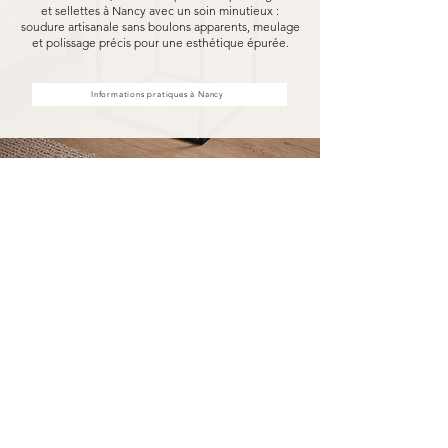
et sellettes à Nancy avec un soin minutieux :
soudure artisanale sans boulons apparents, meulage
et polissage précis pour une esthétique épurée.
Informations pratiques à Nancy
Achat d'étagères et sellettes à
Nancy, fabriquées pour durer
Acheter vos étagères et sellettes à Nancy chez
MARCELOO, c'est découvrir notre processus de
fabrication entièrement artisanal.
Dans notre atelier d'Uzès, chaque étagère et
sellette est soudée à la main, sans aucun boulon
visible, puis méticuleusement meulé et poli.
Nous travaillons exclusivement avec des
essences de bois nobles et des métaux
robustes, garantissant une solidité à toute