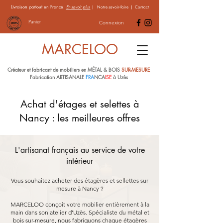
Livraison partout en France.
En savoir plus
|
Notre savoir-faire
|
Contact
Panier
Connexion
MARCELOO
Créateur et fabricant de mobiliers en MÉTAL & BOIS
SUR-MESURE
Fabrication ARTISANALE
FRA
NCA
ISE
à Uzès
Achat d'étages et selettes à
Nancy : les meilleures offres
L'artisanat français au service de votre
intérieur
Vous souhaitez acheter des étagères et sellettes sur
mesure à Nancy ?
MARCELOO conçoit votre mobilier entièrement à la
main dans son atelier d'Uzès. Spécialiste du métal et
bois sur-mesure, nous fabriquons chaque étagères