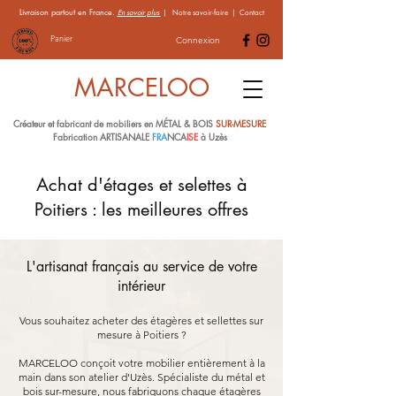
Livraison partout en France.
En savoir plus
|
Notre savoir-faire
|
Contact
Panier
Connexion
MARCELOO
Créateur et fabricant de mobiliers en MÉTAL & BOIS
SUR-MESURE
Fabrication ARTISANALE
FRA
NCA
ISE
à Uzès
Achat d'étages et selettes à
Poitiers : les meilleures offres
L'artisanat français au service de votre
intérieur
Vous souhaitez acheter des étagères et sellettes sur
mesure à Poitiers ?
MARCELOO conçoit votre mobilier entièrement à la
main dans son atelier d'Uzès. Spécialiste du métal et
bois sur-mesure, nous fabriquons chaque étagères