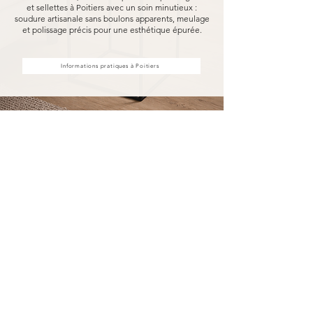
et sellettes à Poitiers avec un soin minutieux :
soudure artisanale sans boulons apparents, meulage
et polissage précis pour une esthétique épurée.
Informations pratiques à Poitiers
Achat d'étagères et sellettes à
Poitiers, fabriquées pour durer
Acheter vos étagères et sellettes à Poitiers chez
MARCELOO, c'est découvrir notre processus de
fabrication entièrement artisanal.
Dans notre atelier d'Uzès, chaque étagère et
sellette est soudée à la main, sans aucun boulon
visible, puis méticuleusement meulé et poli.
Nous travaillons exclusivement avec des
essences de bois nobles et des métaux
robustes, garantissant une solidité à toute