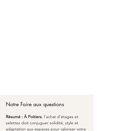
Faire confiance à MARCELOO pour l'achat
d'étages et selettes à Poitiers, c'est bénéficier
d'un accompagnement personnalisé d'A à Z.
Chez MARCELOO, notre équipe vous conseille
sur les matériaux, les dimensions optimales et
les finitions adaptées à votre style de vie.
Du premier échange pour l'achat d'étages et
selettes à Poitiers jusqu'à la livraison partout en
France, nous transformons vos envies en réalité
avec un emballage soigné et une attention
particulière aux détails. Découvrez comment
l'alliance du savoir-faire artisanal et du design
peut sublimer votre espace avec une pièce
unique qui vous ressemble à Poitiers.
Notre Foire aux questions
Résumé :
À Poitiers
, l’achat d’étages et 
selettes doit conjuguer solidité, style et 
adaptation aux espaces pour valoriser votre 