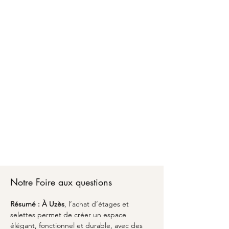
Faire confiance à MARCELOO pour l'achat
d'étages et selettes à Uzès, c'est bénéficier d'un
accompagnement personnalisé d'A à Z. Chez
MARCELOO, notre équipe vous conseille sur les
matériaux, les dimensions optimales et les
finitions adaptées à votre style de vie.
Du premier échange pour l'achat d'étages et
selettes à Uzès jusqu'à la livraison partout en
France, nous transformons vos envies en réalité
avec un emballage soigné et une attention
particulière aux détails. Découvrez comment
l'alliance du savoir-faire artisanal et du design
peut sublimer votre espace avec une pièce
unique qui vous ressemble à Uzès.
Notre Foire aux questions
Résumé :
À Uzès
, l’achat d’étages et 
selettes permet de créer un espace 
élégant, fonctionnel et durable, avec des 