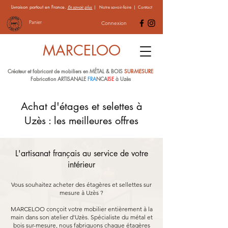
Livraison partout en France.
En savoir plus
|
Notre savoir-faire
|
Contact
Panier
Connexion
MARCELOO
Créateur et fabricant de mobiliers en MÉTAL & BOIS
SUR-MESURE
Fabrication ARTISANALE
FRA
NCA
ISE
à Uzès
Achat d'étages et selettes à
Uzès : les meilleures offres
L'artisanat français au service de votre
intérieur
Vous souhaitez acheter des étagères et sellettes sur
mesure à Uzès ?
MARCELOO conçoit votre mobilier entièrement à la
main dans son atelier d'Uzès. Spécialiste du métal et
bois sur-mesure, nous fabriquons chaque étagères