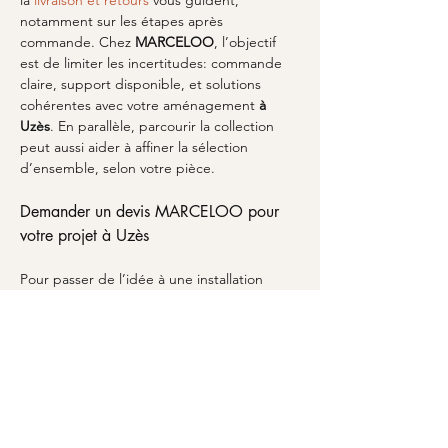
la 
livraison et retours
 vous guident, 
notamment sur les étapes après 
commande. Chez 
MARCELOO
, l’objectif 
est de limiter les incertitudes: commande 
claire, support disponible, et solutions 
cohérentes avec votre aménagement 
à 
Uzès
. En parallèle, parcourir la collection 
peut aussi aider à affiner la sélection 
d’ensemble, selon votre pièce.
Demander un devis MARCELOO pour 
votre projet à Uzès
Pour passer de l’idée à une installation 
réussie, demandez un accompagnement. 
À 
Uzès
, chaque intérieur a ses contraintes: 
circulation, angles, emplacement TV, 
éclairage et besoins réels de rangement. 
Un devis vous permet de cadrer le bon 
modèle d’achat d’étages et selettes, sans 
surdimensionner ni sacrifier l’esthétique. Si 
vous souhaitez composer avec d’autres 