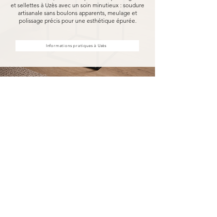
et sellettes à Uzès avec un soin minutieux : soudure
artisanale sans boulons apparents, meulage et
polissage précis pour une esthétique épurée.
Informations pratiques à Uzès
Achat d'étagères et sellettes à
Uzès, fabriquées pour durer
Acheter vos étagères et sellettes à Uzès chez
MARCELOO, c'est découvrir notre processus de
fabrication entièrement artisanal.
Dans notre atelier d'Uzès, chaque étagère et
sellette est soudée à la main, sans aucun boulon
visible, puis méticuleusement meulé et poli.
Nous travaillons exclusivement avec des
essences de bois nobles et des métaux
robustes, garantissant une solidité à toute