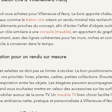
uand vous achetez pour Villeneuve-d’Ascq. Le bois apporte chaleu
riaux comme le 
béton ciré
 créent un rendu minéral très recherch
s éléments proches du concept, afin d’éviter l’effet d’objets is
n rôle similaire à une 
console (meuble)
, en apportant du graph
ement, avec des lignes cohérentes pour les murs, niches et coins
ile à conserver dans le temps.
tion pour un rendu sur mesure
 et selettes ne doit pas se limiter à stocker. Le bon positionne
 priorités: livres, plantes, cadres, petites collections. Ensuite
 respiration entre les objets. Les étagères peuvent accompagn
d vous souhaitez mettre en valeur des accessoires sur les surfa
obilier autour de la zone TV. Un 
meuble TV
 bien choisi facilit
e ambiance nette, pratique et personnalisée à Villeneuve-d’As