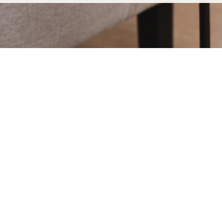
Achat d'étagères et sellettes à Vil
fabriquées pour durer
Acheter vos étagères et sellettes à Villeneuve-d'A
découvrir notre processus de fabrication entièrement
Dans notre atelier d'Uzès, chaque étagère et sellett