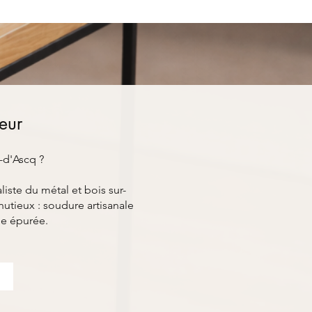
ieur
-d'Ascq ?
ste du métal et bois sur-
utieux : soudure artisanale
ue épurée.