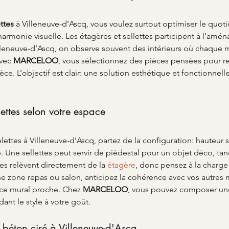
ttes
 à Villeneuve-d’Ascq, vous voulez surtout optimiser le quo
 harmonie visuelle. Les étagères et sellettes participent à l’a
illeneuve-d’Ascq, on observe souvent des intérieurs où chaque
vec 
MARCELOO
, vous sélectionnez des pièces pensées pour rec
ce. L’objectif est clair: une solution esthétique et fonctionnelle
lettes selon votre espace
elettes à Villeneuve-d’Ascq, partez de la configuration: hauteur 
. Une sellettes peut servir de piédestal pour un objet déco, tan
es relèvent directement de la 
étagère
, donc pensez à la charge 
ne zone repas ou salon, anticipez la cohérence avec vos autres
pace mural proche. Chez 
MARCELOO
, vous pouvez composer un
dant le style à votre goût.
u béton ciré à Villeneuve-d'Ascq