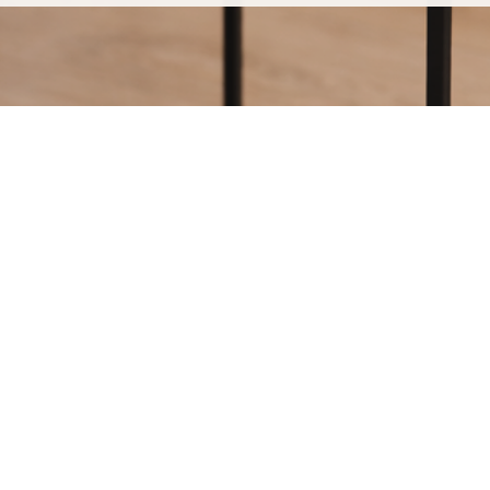
leneuve-d'Ascq,
scq chez MARCELOO, c'est
 artisanal.
e est soudée à la main, sans