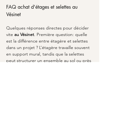
FAQ achat d'étages et selettes au 
Vésinet
Quelques réponses directes pour décider 
vite 
au Vésinet
. Première question: quelle 
est la différence entre étagère et selettes 
dans un projet ? L’étagère travaille souvent 
en support mural, tandis que la selettes 
peut structurer un ensemble au sol ou près 
d’un mur. Deuxième question: comment 
harmoniser avec le reste du mobilier ? 
Inspirez-vous de repères comme les usages 
d’une 
table basse
 pour le salon, car elle 
influence la hauteur perçue et le volume 
visuel. Troisième question: quel style choisir 
? Pensez à la continuité du matériau et du 
rendu, y compris des options modernes 
associées au béton ciré pour un effet 
contemporain. Si vous voulez élargir votre 
réflexion sur le mobilier, lisez aussi 
l’approche générale du 
mobilier
. 