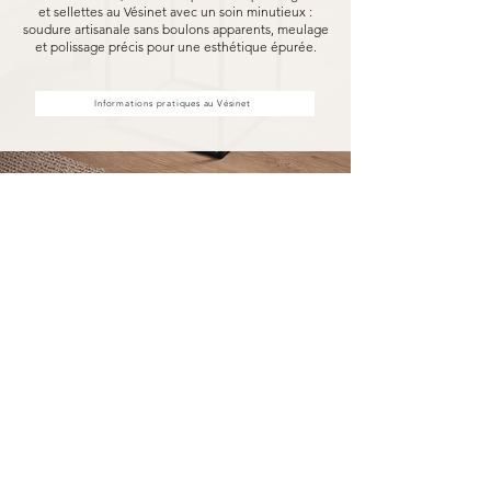
et sellettes au Vésinet avec un soin minutieux :
soudure artisanale sans boulons apparents, meulage
et polissage précis pour une esthétique épurée.
Informations pratiques au Vésinet
Achat d'étagères et sellettes au
Vésinet, fabriquées pour durer
Acheter vos étagères et sellettes au Vésinet
chez MARCELOO, c'est découvrir notre
processus de fabrication entièrement artisanal.
Dans notre atelier d'Uzès, chaque étagère et
sellette est soudée à la main, sans aucun boulon
visible, puis méticuleusement meulé et poli.
Nous travaillons exclusivement avec des
essences de bois nobles et des métaux
robustes, garantissant une solidité à toute