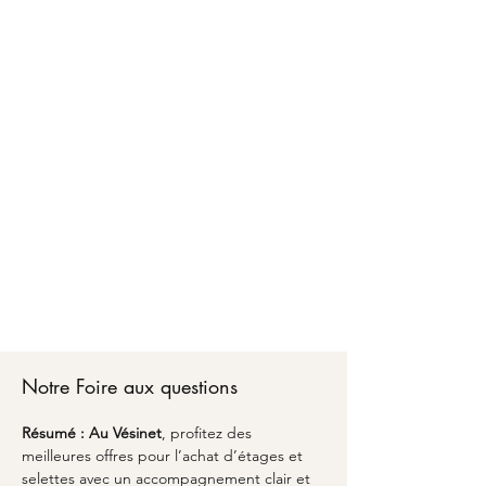
Faire confiance à MARCELOO pour l'achat
d'étages et selettes au Vésinet, c'est bénéficier
d'un accompagnement personnalisé d'A à Z.
Chez MARCELOO, notre équipe vous conseille
sur les matériaux, les dimensions optimales et
les finitions adaptées à votre style de vie.
Du premier échange pour l'achat d'étages et
selettes au Vésinet jusqu'à la livraison partout en
France, nous transformons vos envies en réalité
avec un emballage soigné et une attention
particulière aux détails. Découvrez comment
l'alliance du savoir-faire artisanal et du design
peut sublimer votre espace avec une pièce
unique qui vous ressemble au Vésinet.
Notre Foire aux questions
Résumé :
Au Vésinet
, profitez des 
meilleures offres pour l’achat d’étages et 
selettes avec un accompagnement clair et 