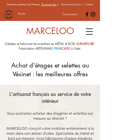
Livraison partout en France.
En savoir plus
|
Notre savoir-faire
|
Contact
Panier
Connexion
MARCELOO
Créateur et fabricant de mobiliers en MÉTAL & BOIS
SUR-MESURE
Fabrication ARTISANALE
FRA
NCA
ISE
à Uzès
Achat d'étages et selettes au
Vésinet : les meilleures offres
L'artisanat français au service de votre
intérieur
Vous souhaitez acheter des étagères et sellettes sur
mesure au Vésinet ?
MARCELOO conçoit votre mobilier entièrement à la
main dans son atelier d'Uzès. Spécialiste du métal et
bois sur-mesure, nous fabriquons chaque étagères