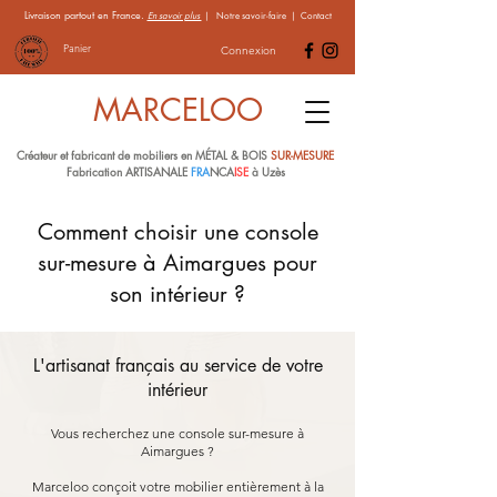
Livraison partout en France.
En savoir plus
|
Notre savoir-faire
|
Contact
Panier
Connexion
MARCELOO
Créateur et fabricant de mobiliers en MÉTAL & BOIS
SUR-MESURE
Fabrication ARTISANALE
FRA
NCA
ISE
à Uzès
Comment choisir une console
sur-mesure à Aimargues pour
son intérieur ?
L'artisanat français au service de votre
intérieur
Vous recherchez une console sur-mesure à
Aimargues ?
Marceloo conçoit votre mobilier entièrement à la