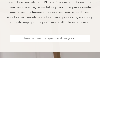
main dans son atelier d'Uzès. Spécialiste du métal et
bois sur-mesure, nous fabriquons chaque console
sur-mesure à Aimargues avec un soin minutieux :
soudure artisanale sans boulons apparents, meulage
et polissage précis pour une esthétique épurée
Informations pratiques sur Aimargues
Votre console sur-mesure à
Aimargues fabriquée pour durer
Opter pour une console sur-mesure Marceloo,
c'est découvrir notre processus de fabrication
entièrement artisanal.
Dans notre atelier d'Uzès, chaque console sur-
mesure à Aimargues est soudé à la main, sans
aucun boulon visible, puis méticuleusement
meulé et poli. Nous travaillons exclusivement