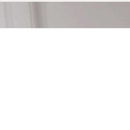
Votre console sur-mesure à Arcac
durer
Opter pour une console sur-mesure Marceloo, c'est
fabrication entièrement artisanal.
Dans notre atelier d'Uzès, chaque console sur-mesu