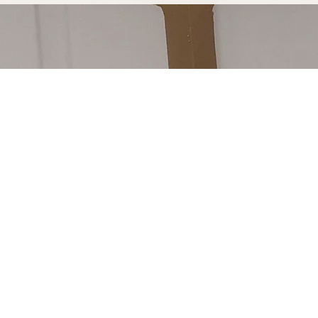
hon fabriquée pour
 découvrir notre processus de
re à Arcachon est soudé à la