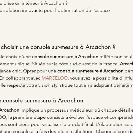
orise un intérieur à Arcachon ?
e solution innovante pour l'optimisation de l'espace
choisir une console sur-mesure à Arcachon ?
 le choix d'une 
console sur-mesure à Arcachon
 reflète non seul
lement unique. Située sur la côte sud-ouest de la France, 
Arcac
iance chic. Opter pour une 
console sur-mesure à Arcachon
 per
En collaborant avec 
MARCELOO
, vous avez la possibilité d'in
elle respecte votre vision stylistique tout en s'adaptant parfai
re console sur-mesure à Arcachon
 Arcachon
 implique un processus méticuleux où chaque détail e
, la première étape consiste à évaluer l'espace et comprendre 
es sont créés pour visualiser le produit final. L'élaboration se 
 une console à la fois durable et esthétique. Chaque étape, du co