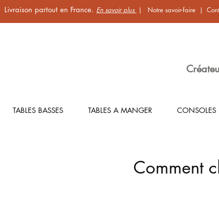
Livraison partout en France.
En savoir plus
|
Notre savoir-faire
|
Cont
Créateu
TABLES BASSES
TABLES A MANGER
CONSOLES
Comment ch