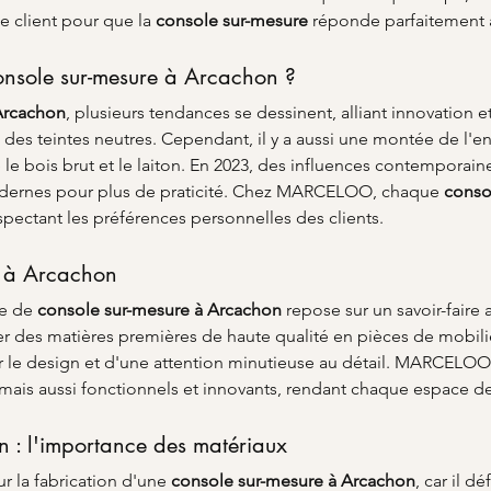
e client pour que la 
console sur-mesure
 réponde parfaitement à
onsole sur-mesure à Arcachon ?
Arcachon
, plusieurs tendances se dessinent, alliant innovation e
 des teintes neutres. Cependant, il y a aussi une montée de l'e
e bois brut et le laiton. En 2023, des influences contemporain
odernes pour plus de praticité. Chez MARCELOO, chaque 
conso
pectant les préférences personnelles des clients.
 à Arcachon
e de 
console sur-mesure à Arcachon
 repose sur un savoir-faire 
mer des matières premières de haute qualité en pièces de mobil
ur le design et d'une attention minutieuse au détail. MARCELOO s
mais aussi fonctionnels et innovants, rendant chaque espace de 
 : l'importance des matériaux
r la fabrication d'une 
console sur-mesure à Arcachon
, car il dé