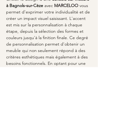
à Bagnols-sur-Cèze
 avec 
MARCELOO
 vous 
permet d'exprimer votre individualité et de 
créer un impact visuel saisissant. L'accent 
est mis sur la personnalisation à chaque 
étape, depuis la sélection des formes et 
couleurs jusqu'à la finition finale. Ce degré 
de personnalisation permet d'obtenir un 
meuble qui non seulement répond à des 
critères esthétiques mais également à des 
besoins fonctionnels. En optant pour une 
console unique
, vous transformez votre 
espace en une galerie de style personnel. 
Laissez 
MARCELOO
 vous accompagner 
pour réaliser une œuvre d'art parfaitement 
intégrée dans votre maison.
En bref :
- 
MARCELOO
 propose des 
consoles sur-
mesure
 adaptées à vos besoins.
- L'intégration dans votre espace est 