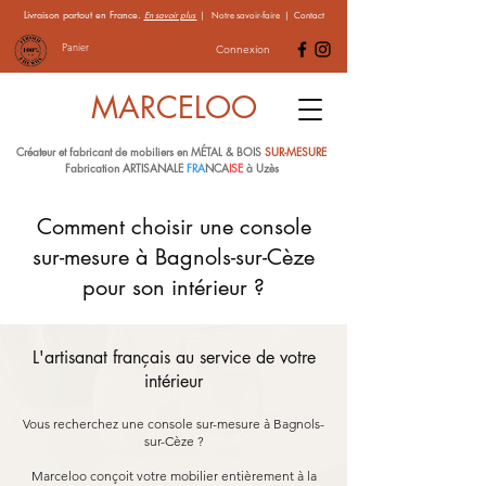
Livraison partout en France.
En savoir plus
|
Notre savoir-faire
|
Contact
Panier
Connexion
MARCELOO
Créateur et fabricant de mobiliers en MÉTAL & BOIS
SUR-MESURE
Fabrication ARTISANALE
FRA
NCA
ISE
à Uzès
Comment choisir une console
sur-mesure à Bagnols-sur-Cèze
pour son intérieur ?
L'artisanat français au service de votre
intérieur
Vous recherchez une console sur-mesure à Bagnols-
sur-Cèze ?
Marceloo conçoit votre mobilier entièrement à la