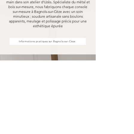
main dans son atelier d'Uzès. Spécialiste du métal et
bois sur-mesure, nous fabriquons chaque console
sur-mesure à Bagnols-sur-Cèze avec un soin
minutieux : soudure artisanale sans boulons
apparents, meulage et polissage précis pour une
esthétique épurée
Informations pratiques sur Bagnols-sur-Cèze
Votre console sur-mesure à
Bagnols-sur-Cèze fabriquée pour
durer
Opter pour une console sur-mesure Marceloo,
c'est découvrir notre processus de fabrication
entièrement artisanal.
Dans notre atelier d'Uzès, chaque console sur-
mesure à Bagnols-sur-Cèze est soudé à la main,