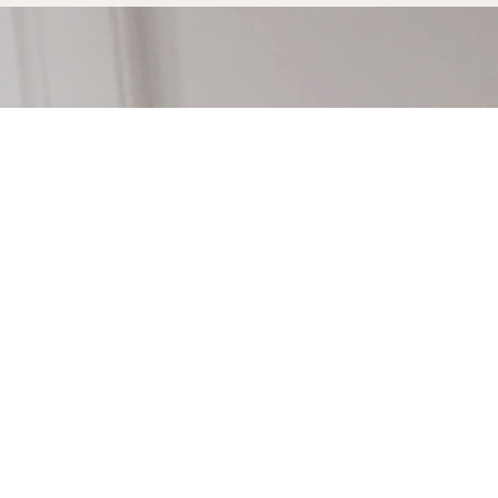
Votre console sur-mesure à Bayon
durer
Opter pour une console sur-mesure Marceloo, c'est
fabrication entièrement artisanal.
Dans notre atelier d'Uzès, chaque console sur-mesu