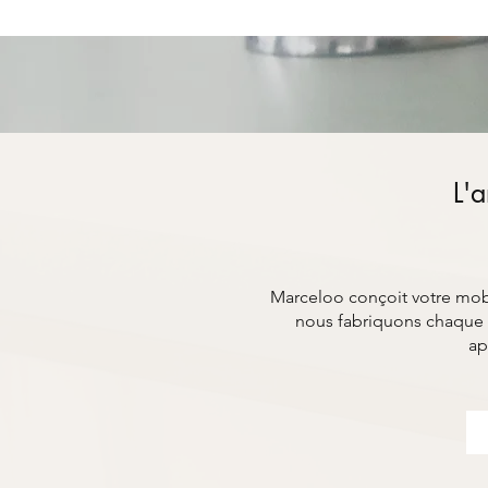
L'a
Marceloo conçoit votre mobil
nous fabriquons chaque 
ap