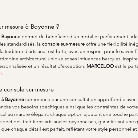
sur-mesure à Bayonne ?
à Bayonne
 permet de bénéficier d'un mobilier parfaitement adap
s standardisés, la 
console sur-mesure
 offre une flexibilité i
a tradition d'artisanat est forte, avec un respect pour le savoir-f
atrimoine architectural unique et ses influences basques, inspir
rsonnalisée et un résultat d'exception, 
MARCELOO
 est le par
é
.
e console sur-mesure
e à Bayonne
 commence par une consultation approfondie avec 
dre vos besoins spécifiques ainsi que les contraintes de votre 
local au marbre élégant, chaque option ajoutant une touche partic
respect des traditions artisanales bayonnaises, garantissant une q
que chaque détail est parfait, reflétant votre style personnel et