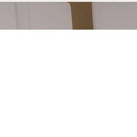
ne fabriquée pour
 découvrir notre processus de
re à Bayonne est soudé à la