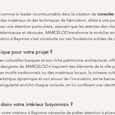
e comme le leader incontournable dans la création de 
consoles
s matériaux et des techniques de fabrication, alliée à une pas
vec une attention particulière, assurant que les attentes des cli
talentueuse et dévouée, 
MARCELOO
 transforme le mobilier en
tion à Bayonne s'est construite sur ces fondations solides de q
ique pour votre projet ?
ces culturelles basques et son riche patrimoine architectural, of
 designers de 
MARCELOO
 s'inspirent des éléments de la ville p
es motifs traditionnels ou des matériaux locaux, la richesse cul
 artistique dynamique et son amour de l'innovation, est le berce
 singularité enrichit chaque console, en lui conférant une iden
dans votre intérieur bayonnais ?
 votre intérieur à Bayonne nécessite de prêter attention à plusie