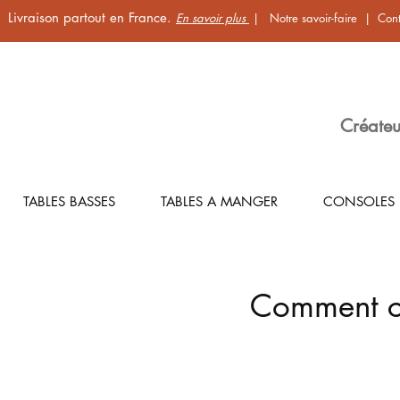
Livraison partout en France.
En savoir plus
|
Notre savoir-faire
|
Cont
Créateu
TABLES BASSES
TABLES A MANGER
CONSOLES
Comment ch