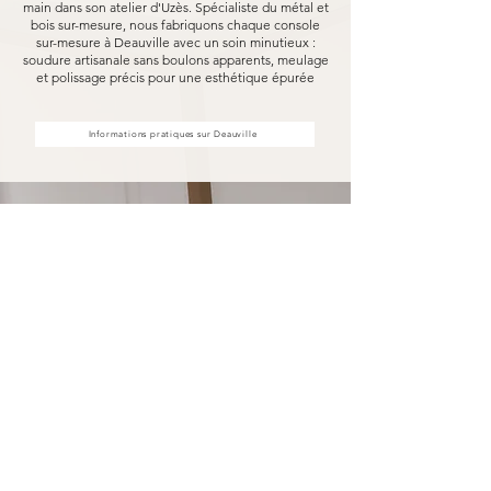
main dans son atelier d'Uzès. Spécialiste du métal et
bois sur-mesure, nous fabriquons chaque console
sur-mesure à Deauville avec un soin minutieux :
soudure artisanale sans boulons apparents, meulage
et polissage précis pour une esthétique épurée
Informations pratiques sur Deauville
Votre console sur-mesure à
Deauville fabriquée pour durer
Opter pour une console sur-mesure Marceloo,
c'est découvrir notre processus de fabrication
entièrement artisanal.
Dans notre atelier d'Uzès, chaque console sur-
mesure à Deauville est soudé à la main, sans
aucun boulon visible, puis méticuleusement
meulé et poli. Nous travaillons exclusivement