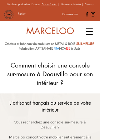
Livraison partout en France.
En savoir plus
|
Notre savoir-faire
|
Contact
Panier
Connexion
MARCELOO
Créateur et fabricant de mobiliers en MÉTAL & BOIS
SUR-MESURE
Fabrication ARTISANALE
FRA
NCA
ISE
à Uzès
Comment choisir une console
sur-mesure à Deauville pour son
intérieur ?
L'artisanat français au service de votre
intérieur
Vous recherchez une console sur-mesure à
Deauville ?
Marceloo conçoit votre mobilier entièrement à la