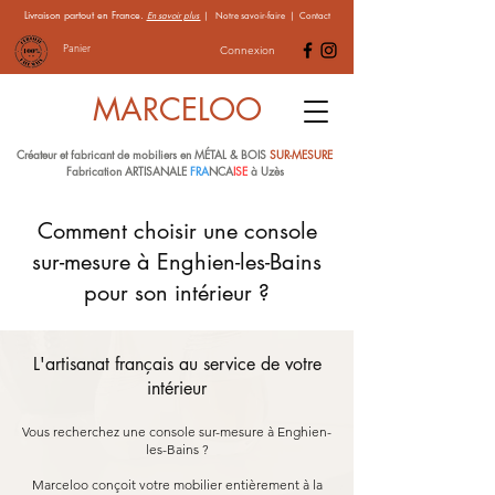
Livraison partout en France.
En savoir plus
|
Notre savoir-faire
|
Contact
Panier
Connexion
MARCELOO
Créateur et fabricant de mobiliers en MÉTAL & BOIS
SUR-MESURE
Fabrication ARTISANALE
FRA
NCA
ISE
à Uzès
Comment choisir une console
sur-mesure à Enghien-les-Bains
pour son intérieur ?
L'artisanat français au service de votre
intérieur
Vous recherchez une console sur-mesure à Enghien-
les-Bains ?
Marceloo conçoit votre mobilier entièrement à la