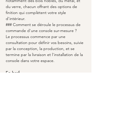
notamment des bois nobles, du métal, et 
du verre, chacun offrant des options de 
finition qui complètent votre style 
d'intérieur.
### Comment se déroule le processus de 
commande d'une console sur-mesure ?
Le processus commence par une 
consultation pour définir vos besoins, suivie 
par la conception, la production, et se 
termine par la livraison et l'installation de la 
console dans votre espace.
En bref
- 
Des consoles sur-mesure adaptées à vos 
besoins et goûts.
- 
Un savoir-faire exceptionnel avec 
MARCELOO pour garantir un résultat 
unique.
- 
Choix de matériaux de grande qualité 
pour sublimer votre intérieur.
- 
Personnalisation poussée pour refléter 