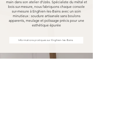
main dans son atelier d'Uzès. Spécialiste du métal et
bois sur-mesure, nous fabriquons chaque console
sur-mesure à Enghien-les-Bains avec un soin
minutieux : soudure artisanale sans boulons
apparents, meulage et polissage précis pour une
esthétique épurée
Informations pratiques sur Enghien-les-Bains
Votre console sur-mesure à
Enghien-les-Bains fabriquée pour
durer
Opter pour une console sur-mesure Marceloo,
c'est découvrir notre processus de fabrication
entièrement artisanal.
Dans notre atelier d'Uzès, chaque console sur-
mesure à Enghien-les-Bains est soudé à la main,