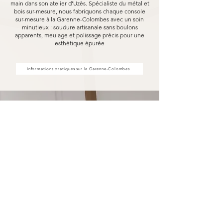
main dans son atelier d'Uzès. Spécialiste du métal et
bois sur-mesure, nous fabriquons chaque console
sur-mesure à la Garenne-Colombes avec un soin
minutieux : soudure artisanale sans boulons
apparents, meulage et polissage précis pour une
esthétique épurée
Informations pratiques sur la Garenne-Colombes
Votre console sur-mesure à la
Garenne-Colombes fabriquée
pour durer
Opter pour une console sur-mesure Marceloo,
c'est découvrir notre processus de fabrication
entièrement artisanal.
Dans notre atelier d'Uzès, chaque console sur-
mesure à la Garenne-Colombes est soudé à la