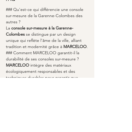
### Qu'est-ce qui différencie une console 
sur-mesure de la Garenne-Colombes des 
autres ?
La 
console sur-mesure à la Garenne-
Colombes
 se distingue par un design 
unique qui reflète l'âme de la ville, alliant 
tradition et modernité grâce à 
MARCELOO
.
### Comment MARCELOO garantit-il la 
durabilité de ses consoles sur-mesure ?
MARCELOO
 intègre des matériaux 
écologiquement responsables et des 
techniques durables pour garantir que 
chaque 
console sur-mesure
 est à la fois 
élégante et respectueuse de 
l'environnement.
### Pourquoi le style industriel est-il 
populaire à la Garenne-Colombes ?
Le style industriel séduit par son 
authenticité et sa capacité à s'harmoniser 
avec l'architecture urbaine de 
la Garenne-