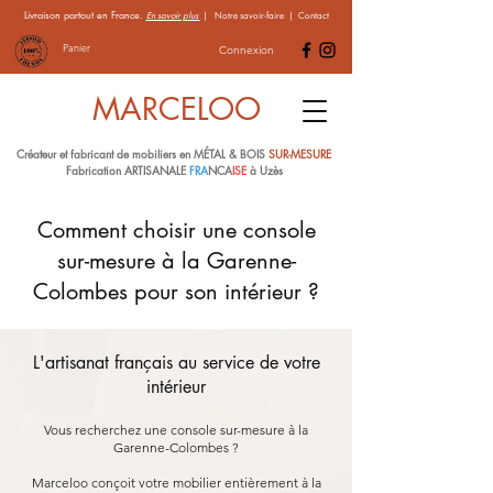
Livraison partout en France.
En savoir plus
|
Notre savoir-faire
|
Contact
Panier
Connexion
MARCELOO
Créateur et fabricant de mobiliers en MÉTAL & BOIS
SUR-MESURE
Fabrication ARTISANALE
FRA
NCA
ISE
à Uzès
Comment choisir une console
sur-mesure à la Garenne-
Colombes pour son intérieur ?
L'artisanat français au service de votre
intérieur
Vous recherchez une console sur-mesure à la
Garenne-Colombes ?
Marceloo conçoit votre mobilier entièrement à la