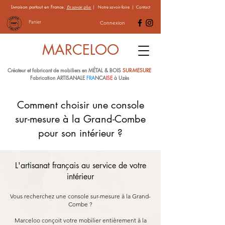
Livraison partout en France.
En savoir plus
|
Notre savoir-faire
|
Contact
Panier
Connexion
MARCELOO
Créateur et fabricant de mobiliers en MÉTAL & BOIS
SUR-MESURE
Fabrication ARTISANALE
FRA
NCA
ISE
à Uzès
Comment choisir une console
sur-mesure à la Grand-Combe
pour son intérieur ?
L'artisanat français au service de votre
intérieur
Vous recherchez une console sur-mesure à la Grand-
Combe ?
Marceloo conçoit votre mobilier entièrement à la