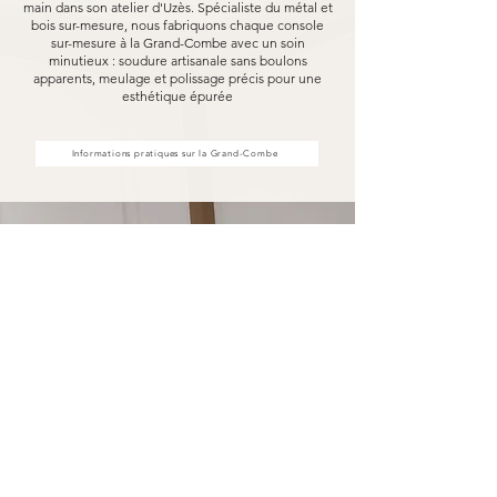
main dans son atelier d'Uzès. Spécialiste du métal et
bois sur-mesure, nous fabriquons chaque console
sur-mesure à la Grand-Combe avec un soin
minutieux : soudure artisanale sans boulons
apparents, meulage et polissage précis pour une
esthétique épurée
Informations pratiques sur la Grand-Combe
Votre console sur-mesure à la
Grand-Combe fabriquée pour
durer
Opter pour une console sur-mesure Marceloo,
c'est découvrir notre processus de fabrication
entièrement artisanal.
Dans notre atelier d'Uzès, chaque console sur-
mesure à la Grand-Combe est soudé à la main,