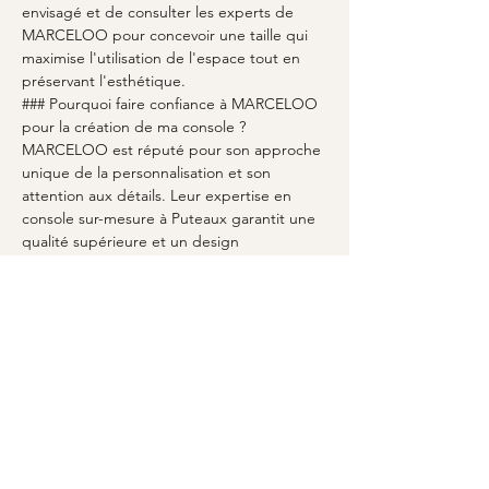
envisagé et de consulter les experts de 
MARCELOO pour concevoir une taille qui 
maximise l'utilisation de l'espace tout en 
préservant l'esthétique.
### Pourquoi faire confiance à MARCELOO 
pour la création de ma console ?
MARCELOO est réputé pour son approche 
unique de la personnalisation et son 
attention aux détails. Leur expertise en 
console sur-mesure à Puteaux garantit une 
qualité supérieure et un design 
parfaitement adapté à votre style de vie.
### Quels matériaux sont disponibles pour 
une console sur-mesure ?
Les options de matériaux incluent divers 
types de bois, métal, verre et bien plus 
encore. Chaque matériau offre des 
propriétés distinctes, et MARCELOO guide 
vos choix pour correspondre exactement à 
vos préférences esthétiques et 
fonctionnelles.