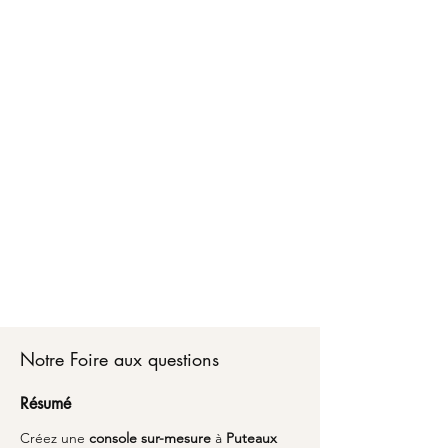
Faire créer votre console sur-mesure à Puteaux,
c'est bénéficier d'un accompagnement
personnalisé de A à Z. Chez Marceloo, notre
équipe vous conseille sur les matériaux, les
dimensions optimales et les finitions adaptées à
votre style de vie.
Du choix de votre console sur-mesure jusqu'à la
livraison partout en France, nous transformons
vos envies en réalité avec un emballage soigné
et une attention particulière aux détails.
Découvrez comment l'alliance du savoir-faire
artisanal et du design peut sublimer votre
espace avec une pièce unique qui vous
ressemble à Puteaux.
Notre Foire aux questions
Résumé
Créez une 
console sur-mesure
 à 
Puteaux