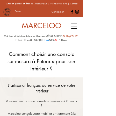
Livraison partout en France.
En savoir plus
|
Notre savoir-faire
|
Contact
Panier
Connexion
MARCELOO
Créateur et fabricant de mobiliers en MÉTAL & BOIS
SUR-MESURE
Fabrication ARTISANALE
FRA
NCA
ISE
à Uzès
Comment choisir une console
sur-mesure à Puteaux pour son
intérieur ?
L'artisanat français au service de votre
intérieur
Vous recherchez une console sur-mesure à Puteaux
?
Marceloo conçoit votre mobilier entièrement à la