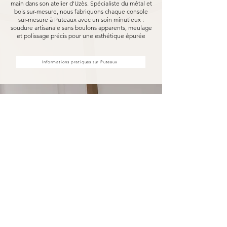
main dans son atelier d'Uzès. Spécialiste du métal et
bois sur-mesure, nous fabriquons chaque console
sur-mesure à Puteaux avec un soin minutieux :
soudure artisanale sans boulons apparents, meulage
et polissage précis pour une esthétique épurée
Informations pratiques sur Puteaux
Votre console sur-mesure à
Puteaux fabriquée pour durer
Opter pour une console sur-mesure Marceloo,
c'est découvrir notre processus de fabrication
entièrement artisanal.
Dans notre atelier d'Uzès, chaque console sur-
mesure à Puteaux est soudé à la main, sans
aucun boulon visible, puis méticuleusement
meulé et poli. Nous travaillons exclusivement