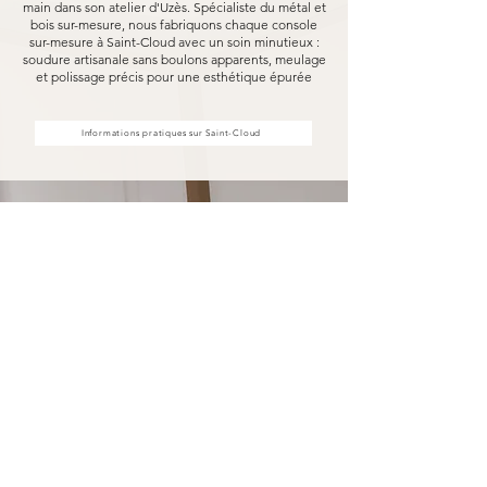
main dans son atelier d'Uzès. Spécialiste du métal et
bois sur-mesure, nous fabriquons chaque console
sur-mesure à Saint-Cloud avec un soin minutieux :
soudure artisanale sans boulons apparents, meulage
et polissage précis pour une esthétique épurée
Informations pratiques sur Saint-Cloud
Votre console sur-mesure à Saint-
Cloud fabriquée pour durer
Opter pour une console sur-mesure Marceloo,
c'est découvrir notre processus de fabrication
entièrement artisanal.
Dans notre atelier d'Uzès, chaque console sur-
mesure à Saint-Cloud est soudé à la main, sans
aucun boulon visible, puis méticuleusement
meulé et poli. Nous travaillons exclusivement