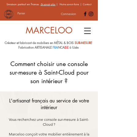
Livraison partout en France.
En savoir plus
|
Notre savoir-faire
|
Contact
Panier
Connexion
MARCELOO
Créateur et fabricant de mobiliers en MÉTAL & BOIS
SUR-MESURE
Fabrication ARTISANALE
FRA
NCA
ISE
à Uzès
Comment choisir une console
sur-mesure à Saint-Cloud pour
son intérieur ?
L'artisanat français au service de votre
intérieur
Vous recherchez une console sur-mesure à Saint-
Cloud ?
Marceloo conçoit votre mobilier entièrement à la