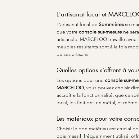
L'artisanat local et MARCELOO
L'artisanat local de 
Sommières
 se mar
que votre 
console sur-mesure
 ne ser
artisanale. MARCELOO travaille avec le
meubles résultants sont à la fois mod
de ses artisans.
Quelles options s’offrent à vo
Les options pour une 
console sur-m
MARCELOO
, vous pouvez choisir di
accroître la fonctionnalité, que ce so
local, les finitions en métal, et même
Les matériaux pour votre conso
Choisir le bon matériau est crucial po
bois massif, fréquemment utilisé, off