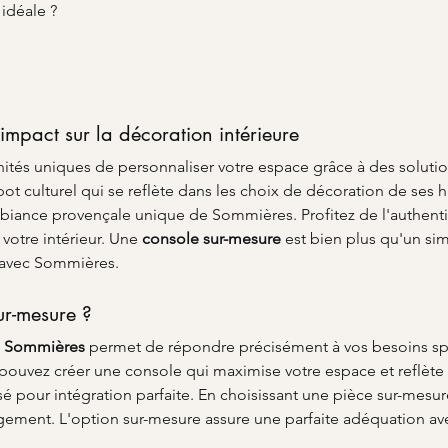
 idéale ?
mpact sur la décoration intérieure
nités uniques de personnaliser votre espace grâce à des solut
ot culturel qui se reflète dans les choix de décoration de ses h
iance provençale unique de Sommières. Profitez de l'authenticité
votre intérieur. Une 
console sur-mesure
 est bien plus qu'un si
n avec Sommières.
ur-mesure ?
à Sommières
 permet de répondre précisément à vos besoins spa
 pouvez créer une console qui maximise votre espace et reflète
sé pour intégration parfaite. En choisissant une pièce sur-mesu
ogement. L'option sur-mesure assure une parfaite adéquation avec