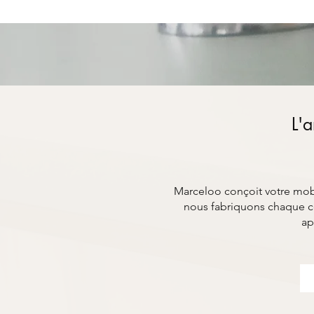
L'a
Marceloo conçoit votre mobil
nous fabriquons chaque co
ap