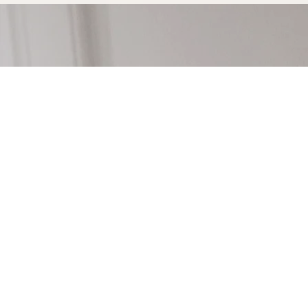
Votre console sur-mesure à Sommi
durer
Opter pour une console sur-mesure Marceloo, c'est
fabrication entièrement artisanal.
Dans notre atelier d'Uzès, chaque console sur-mes