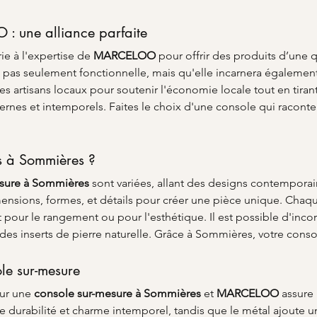
 : une alliance parfaite
ie à l'expertise de 
MARCELOO
 pour offrir des produits d’une q
a pas seulement fonctionnelle, mais qu'elle incarnera également 
s artisans locaux pour soutenir l'économie locale tout en tirant 
ernes et intemporels. Faites le choix d'une console qui raconte
us à Sommières ?
esure à Sommières
 sont variées, allant des designs contemporain
mensions, formes, et détails pour créer une pièce unique. Chaq
it pour le rangement ou pour l'esthétique. Il est possible d'inco
 des inserts de pierre naturelle. Grâce à Sommières, votre consol
le sur-mesure
ur une 
console sur-mesure à Sommières
 et 
MARCELOO
 assure
re durabilité et charme intemporel, tandis que le métal ajoute