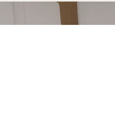
ères fabriquée pour
 découvrir notre processus de
ure à Sommières est soudé à