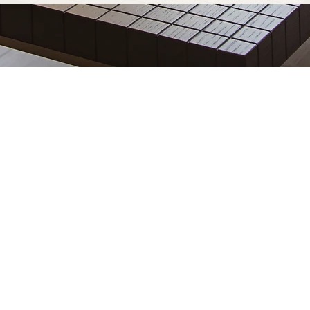
aune fabriqué pour
est découvrir notre processus
esure à Beaune est soudé à la