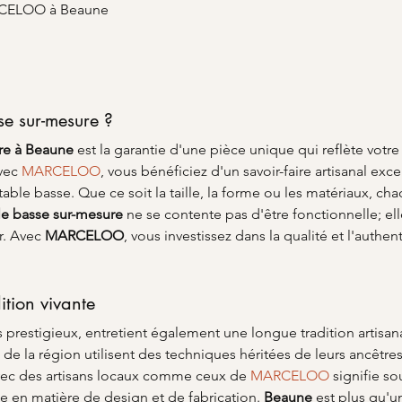
ARCELOO à Beaune
se sur-mesure ?
re à Beaune
 est la garantie d'une pièce unique qui reflète votre
vec 
MARCELOO
, vous bénéficiez d'un savoir-faire artisanal ex
table basse. Que ce soit la taille, la forme ou les matériaux, c
le basse sur-mesure
 ne se contente pas d'être fonctionnelle; el
r. Avec 
MARCELOO
, vous investissez dans la qualité et l'authent
ition vivante
prestigieux, entretient également une longue tradition artisanal
s de la région utilisent des techniques héritées de leurs ancêtres
avec des artisans locaux comme ceux de 
MARCELOO
 signifie s
 en matière de design et de fabrication. 
Beaune
 est plus qu'un