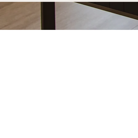
Votre table basse sur-mesure à Be
durer
Opter pour une table basse sur-mesure Marceloo, c'
de fabrication entièrement artisanal.
Dans notre atelier d'Uzès, chaque table basse sur-m