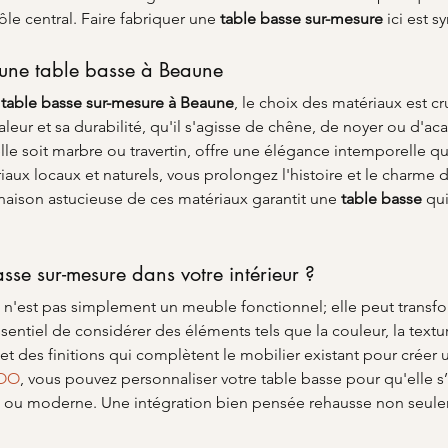
rôle central. Faire fabriquer une 
table basse sur-mesure
 ici est 
r une table basse à Beaune
 
table basse sur-mesure à Beaune
, le choix des matériaux est cru
aleur et sa durabilité, qu'il s'agisse de chêne, de noyer ou d'ac
elle soit marbre ou travertin, offre une élégance intemporelle q
aux locaux et naturels, vous prolongez l'histoire et le charme d
naison astucieuse de ces matériaux garantit une 
table basse
 qu
se sur-mesure dans votre intérieur ?
 n'est pas simplement un meuble fonctionnel; elle peut transf
sentiel de considérer des éléments tels que la couleur, la textur
s et des finitions qui complètent le mobilier existant pour crée
OO
, vous pouvez personnaliser votre table basse pour qu'elle s
nnel ou moderne. Une intégration bien pensée rehausse non seulem