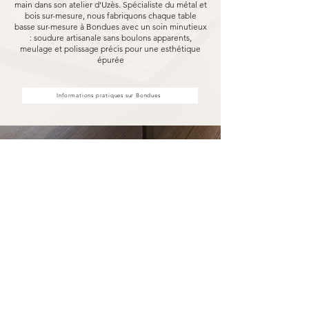
main dans son atelier d'Uzès. Spécialiste du métal et
bois sur-mesure, nous fabriquons chaque table
basse sur-mesure à Bondues avec un soin minutieux
: soudure artisanale sans boulons apparents,
meulage et polissage précis pour une esthétique
épurée
Informations pratiques sur Bondues
Votre table basse sur-mesure à
Bondues fabriqué pour durer
Opter pour une table basse sur-mesure
Marceloo, c'est découvrir notre processus de
fabrication entièrement artisanal.
Dans notre atelier d'Uzès, chaque table basse
sur-mesure à Bondues est soudé à la main, sans
aucun boulon visible, puis méticuleusement