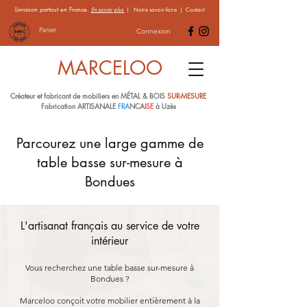
Livraison partout en France.
En savoir plus
|
Notre savoir-faire
|
Contact
Panier
Connexion
MARCELOO
Créateur et fabricant de mobiliers en MÉTAL & BOIS
SUR-MESURE
Fabrication ARTISANALE
FRA
NCA
ISE
à Uzès
Parcourez une large gamme de
table basse sur-mesure à
Bondues
L'artisanat français au service de votre
intérieur
Vous recherchez une table basse sur-mesure à
Bondues ?
Marceloo conçoit votre mobilier entièrement à la