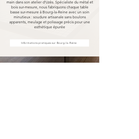
main dans son atelier d'Uzès. Spécialiste du métal et
bois sur-mesure, nous fabriquons chaque table
basse sur-mesure à Bourg-la-Reine avec un soin
minutieux : soudure artisanale sans boulons
apparents, meulage et polissage précis pour une
esthétique épurée
Informations pratiques sur Bourg-la-Reine
Votre table basse sur-mesure à
Bourg-la-Reine fabriqué pour
durer
Opter pour une table basse sur-mesure
Marceloo, c'est découvrir notre processus de
fabrication entièrement artisanal.
Dans notre atelier d'Uzès, chaque table basse
sur-mesure à Bourg-la-Reine est soudé à la main,