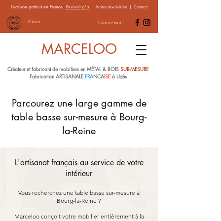
Livraison partout en France.
En savoir plus
|
Notre savoir-faire
|
Contact
Panier
Connexion
MARCELOO
Créateur et fabricant de mobiliers en MÉTAL & BOIS
SUR-MESURE
Fabrication ARTISANALE
FRA
NCA
ISE
à Uzès
Parcourez une large gamme de
table basse sur-mesure à Bourg-
la-Reine
L'artisanat français au service de votre
intérieur
Vous recherchez une table basse sur-mesure à
Bourg-la-Reine ?
Marceloo conçoit votre mobilier entièrement à la