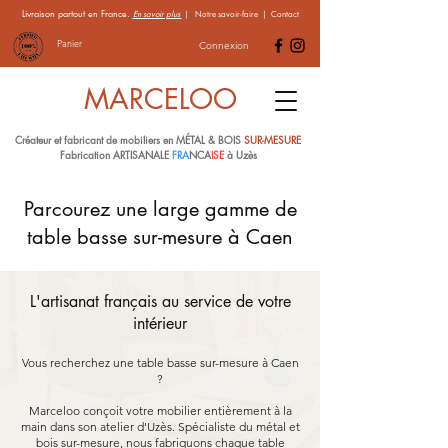
Livraison partout en France.
En savoir plus
|
Notre savoir-faire
|
Contact
Panier
Connexion
MARCELOO
Créateur et fabricant de mobiliers en MÉTAL & BOIS
SUR-MESURE
Fabrication ARTISANALE
FRA
NCA
ISE
à Uzès
Parcourez une large gamme de
table basse sur-mesure à Caen
L'artisanat français au service de votre
intérieur
Vous recherchez une table basse sur-mesure à Caen
?
Marceloo conçoit votre mobilier entièrement à la
main dans son atelier d'Uzès. Spécialiste du métal et
bois sur-mesure, nous fabriquons chaque table