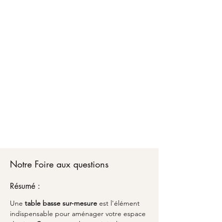
Faire créer votre table basse sur-mesure à Caen,
c'est bénéficier d'un accompagnement
personnalisé de A à Z. Chez Marceloo, notre
équipe vous conseille sur les matériaux, les
dimensions optimales et les finitions adaptées à
votre style de vie.
Du choix de votre table basse sur-mesure
jusqu'à la livraison partout en France, nous
transformons vos envies en réalité avec un
emballage soigné et une attention particulière
aux détails. Découvrez comment l'alliance du
savoir-faire artisanal et du design peut sublimer
votre espace avec une pièce unique qui vous
ressemble à Caen.
Notre Foire aux questions
Résumé :
Une 
table basse sur-mesure
 est l'élément 
indispensable pour aménager votre espace 