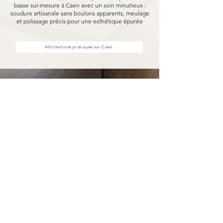
basse sur-mesure à Caen avec un soin minutieux :
soudure artisanale sans boulons apparents, meulage
et polissage précis pour une esthétique épurée
Informations pratiques sur Caen
Votre table basse sur-mesure à
Caen fabriqué pour durer
Opter pour une table basse sur-mesure
Marceloo, c'est découvrir notre processus de
fabrication entièrement artisanal.
Dans notre atelier d'Uzès, chaque table basse
sur-mesure à Caen est soudé à la main, sans
aucun boulon visible, puis méticuleusement
meulé et poli. Nous travaillons exclusivement
avec des essences de bois nobles et des métaux
robustes, garantissant une solidité à toute