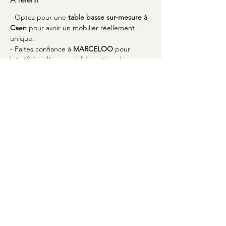
- Optez pour une 
table basse sur-mesure à 
Caen
 pour avoir un mobilier réellement 
unique.
- Faites confiance à 
MARCELOO
 pour 
bénéficier d'un savoir-faire artisanal 
exceptionnel.
- Intégrez l'esprit de 
Caen
 dans votre 
design grâce à des matériaux et motifs 
locaux.
- La personnalisation vous permet de créer 
une table qui s’adapte parfaitement à votre 
style de vie.
- Les matériaux utilisés par 
MARCELOO
garantissent durabilité et esthétisme.
En bref :
- Choisissez 
MARCELOO
 pour une table 
basse à votre image.
- Profitez de la richesse culturelle de 
Caen