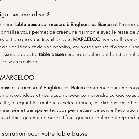
ign personnalisé ?
ir une 
table basse sur-mesure à Enghien-les-Bains
 est l'opport
onnalisé vous permet de créer une harmonie avec le reste de vo
vie. Lorsque vous travaillez avec 
MARCELOO
, vous collaborez
art de vos idées et de vos besoins, vous êtes assuré d'obtenir u
 assure que votre 
table basse
 sera non seulement fonctionnelle
e de votre maison.
hez MARCELOO
 basse sur-mesure à Enghien-les-Bains
 commence par une consu
ement vos idées et vos besoins pour comprendre ce que vous che
illé, intégrant les matériaux sélectionnés, les dimensions et le
alisée et transparente, vous permettant de suivre l'évolution 
x détails garantit un produit final qui non seulement répond à
inspiration pour votre table basse