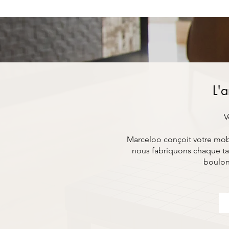
L'a
V
Marceloo conçoit votre mobil
nous fabriquons chaque tab
boulon