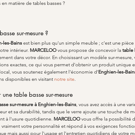
s en matière de tables basses ?
 basse sur-mesure ?
n-les-Bains
 est bien plus qu'un simple meuble ; c'est une pièce
tre intérieur. 
MARCELOO
 vous propose de concevoir la 
table
sement dans votre décor. En choisissant un modèle sur-mesure,
sions exactes, ce qui vous permet d'obtenir un produit unique e
an local, vous soutenez également l'économie d'
Enghien-les-Bain
s disponibles en visitant 
notre site
.
r une table basse sur-mesure
asse sur-mesure à Enghien-les-Bains
, vous avez accès à une var
eur et sa durabilité, tandis que le verre ajoute une touche de m
ant à l'usure quotidienne. 
MARCELOO
 vous offre la possibilité
e vraiment votre personnalité et répond à vos exigences fonctio
que mais aussi pour l'usage et l'entretien quotidiens de votre 