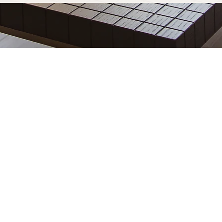
hien-les-Bains
est découvrir notre processus
esure à Enghien-les-Bains est