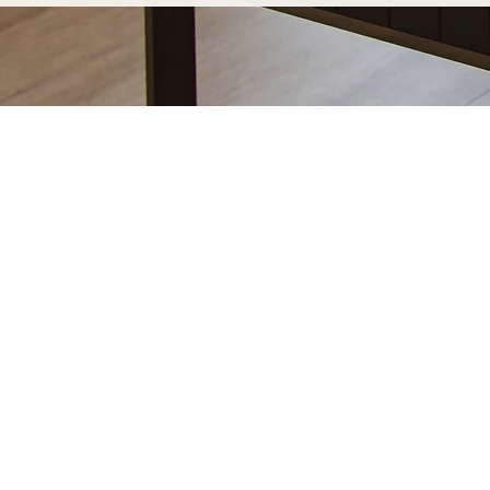
Votre table basse sur-mesure à Eng
fabriqué pour durer
Opter pour une table basse sur-mesure Marceloo, c'
de fabrication entièrement artisanal.
Dans notre atelier d'Uzès, chaque table basse sur-m