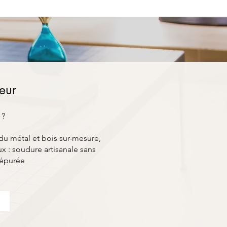
ieur
 ?
du métal et bois sur-mesure,
x : soudure artisanale sans
 épurée