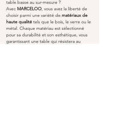
table basse au sur-mesure ?
Avec 
MARCELOO
, vous avez la liberté de 
choisir parmi une variété de 
matériaux de 
haute qualité
 tels que le bois, le verre ou le 
métal. Chaque matériau est sélectionné 
pour sa durabilité et son esthétique, vous 
garantissant une table qui résistera au 
temps.
### Combien de temps prend la 
conception d'une table basse sur-mesure ?
Le délai de fabrication d'une 
table basse 
sur-mesure
 peut varier en fonction de la 
complexité de votre projet. En collaborant 
avec 
MARCELOO
, vous obtiendrez un 
calendrier précis et un soutien tout au long 
du processus pour garantir une expérience 
sans stress.
À retenir
Une 
table basse sur-mesure à Lambersart
est un choix élégant qui reflète votre style 