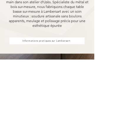
main dans son atelier d'Uzès. Spécialiste du métal et
bois sur-mesure, nous fabriquons chaque table
basse sur-mesure à Lambersart avec un soin
minutieux : soudure artisanale sans boulons
apparents, meulage et polissage précis pour une
esthétique épurée
Informations pratiques sur Lambersart
Votre table basse sur-mesure à
Lambersart fabriqué pour durer
Opter pour une table basse sur-mesure
Marceloo, c'est découvrir notre processus de
fabrication entièrement artisanal.
Dans notre atelier d'Uzès, chaque table basse
sur-mesure à Lambersart est soudé à la main,
sans aucun boulon visible, puis