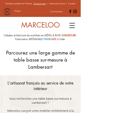
Livraison partout en France.
En savoir plus
|
Notre savoir-faire
|
Contact
Panier
Connexion
MARCELOO
Créateur et fabricant de mobiliers en MÉTAL & BOIS
SUR-MESURE
Fabrication ARTISANALE
FRA
NCA
ISE
à Uzès
Parcourez une large gamme de
table basse sur-mesure à
Lambersart
L'artisanat français au service de votre
intérieur
Vous recherchez une table basse sur-mesure à
Lambersart ?
Marceloo conçoit votre mobilier entièrement à la