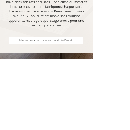
main dans son atelier d'Uzès. Spécialiste du métal et
bois sur-mesure, nous fabriquons chaque table
basse sur-mesure à Levallois-Perret avec un soin
minutieux : soudure artisanale sans boulons
apparents, meulage et polissage précis pour une
esthétique épurée
Informations pratiques sur Levallois-Perret
Votre table basse sur-mesure à
Levallois-Perret fabriqué pour
durer
Opter pour une table basse sur-mesure
Marceloo, c'est découvrir notre processus de
fabrication entièrement artisanal.
Dans notre atelier d'Uzès, chaque table basse
sur-mesure à Levallois-Perret est soudé à la