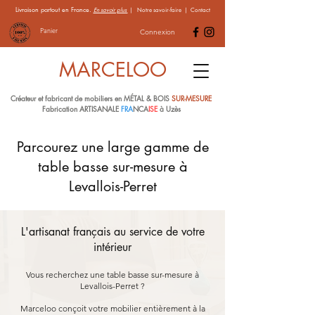
Livraison partout en France.
En savoir plus
|
Notre savoir-faire
|
Contact
Panier
Connexion
MARCELOO
Créateur et fabricant de mobiliers en MÉTAL & BOIS
SUR-MESURE
Fabrication ARTISANALE
FRA
NCA
ISE
à Uzès
Parcourez une large gamme de
table basse sur-mesure à
Levallois-Perret
L'artisanat français au service de votre
intérieur
Vous recherchez une table basse sur-mesure à
Levallois-Perret ?
Marceloo conçoit votre mobilier entièrement à la