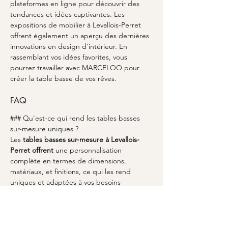
plateformes en ligne pour découvrir des 
tendances et idées captivantes. Les 
expositions de mobilier à Levallois-Perret 
offrent également un aperçu des dernières 
innovations en design d'intérieur. En 
rassemblant vos idées favorites, vous 
pourrez travailler avec MARCELOO pour 
créer la table basse de vos rêves.
FAQ
### Qu'est-ce qui rend les tables basses 
sur-mesure uniques ?
Les 
tables basses sur-mesure à Levallois-
Perret offrent
 une personnalisation 
complète en termes de dimensions, 
matériaux, et finitions, ce qui les rend 
uniques et adaptées à vos besoins 
spécifiques.
### Pourquoi choisir MARCELOO pour une 
table basse à Levallois-Perret ?
MARCELOO est 
réputé pour
 son service 