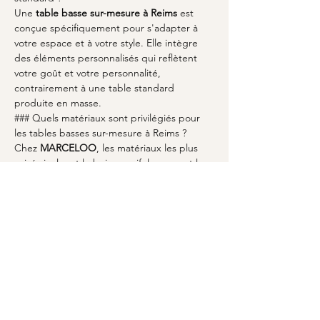
Une 
table basse sur-mesure à Reims
 est 
conçue spécifiquement pour s'adapter à 
votre espace et à votre style. Elle intègre 
des éléments personnalisés qui reflètent 
votre goût et votre personnalité, 
contrairement à une table standard 
produite en masse.
### Quels matériaux sont privilégiés pour 
les tables basses sur-mesure à Reims ?
Chez 
MARCELOO
, les matériaux les plus 
prisés incluent le bois massif, le verre et le 
métal. Chaque matériau est sélectionné 
pour sa capacité à allier esthétique et 
durabilité.
### Comment puis-je commencer le 
processus de création de ma table basse 
sur-mesure avec MARCELOO ?
Le processus démarre par une consultation 
où vous partagez vos idées et vos besoins. 
MARCELOO vous guide ensuite à travers 
les étapes de design et de fabrication pour 