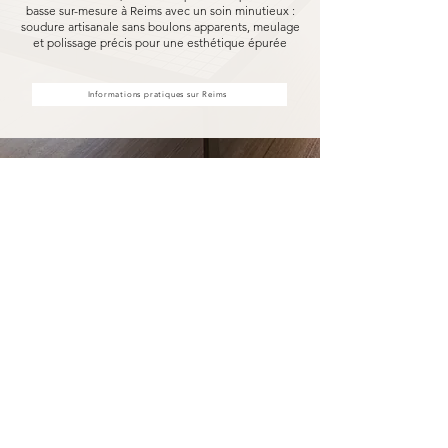
basse sur-mesure à Reims avec un soin minutieux :
soudure artisanale sans boulons apparents, meulage
et polissage précis pour une esthétique épurée
Informations pratiques sur Reims
Votre table basse sur-mesure à
Reims fabriqué pour durer
Opter pour une table basse sur-mesure
Marceloo, c'est découvrir notre processus de
fabrication entièrement artisanal.
Dans notre atelier d'Uzès, chaque table basse
sur-mesure à Reims est soudé à la main, sans
aucun boulon visible, puis méticuleusement
meulé et poli. Nous travaillons exclusivement
avec des essences de bois nobles et des métaux
robustes, garantissant une solidité à toute