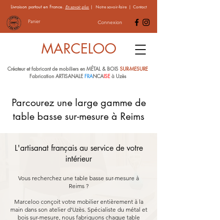
Livraison partout en France.
En savoir plus
|
Notre savoir-faire
|
Contact
Panier
Connexion
MARCELOO
Créateur et fabricant de mobiliers en MÉTAL & BOIS
SUR-MESURE
Fabrication ARTISANALE
FRA
NCA
ISE
à Uzès
Parcourez une large gamme de
table basse sur-mesure à Reims
L'artisanat français au service de votre
intérieur
Vous recherchez une table basse sur-mesure à
Reims ?
Marceloo conçoit votre mobilier entièrement à la
main dans son atelier d'Uzès. Spécialiste du métal et
bois sur-mesure, nous fabriquons chaque table