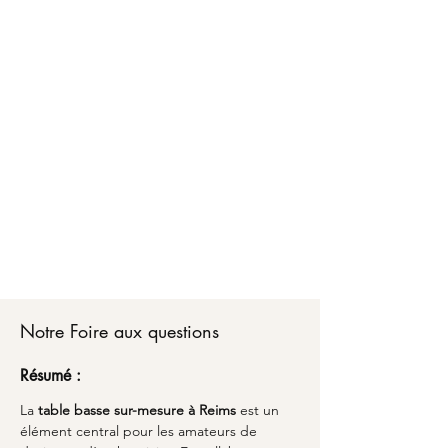
Faire créer votre table basse sur-mesure à
Reims, c'est bénéficier d'un accompagnement
personnalisé de A à Z. Chez Marceloo, notre
équipe vous conseille sur les matériaux, les
dimensions optimales et les finitions adaptées à
votre style de vie.
Du choix de votre table basse sur-mesure
jusqu'à la livraison partout en France, nous
transformons vos envies en réalité avec un
emballage soigné et une attention particulière
aux détails. Découvrez comment l'alliance du
savoir-faire artisanal et du design peut sublimer
votre espace avec une pièce unique qui vous
ressemble à Reims.
Notre Foire aux questions
Résumé :
La 
table basse sur-mesure à Reims
 est un 
élément central pour les amateurs de 