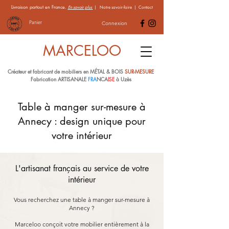
Livraison partout en France.
En savoir plus
|
Notre savoir-faire
|
Contact
Panier
Connexion
MARCELOO
Créateur et fabricant de mobiliers en MÉTAL & BOIS
SUR-MESURE
Fabrication ARTISANALE
FRA
NCA
ISE
à Uzès
Table à manger sur-mesure à
Annecy : design unique pour
votre intérieur
L'artisanat français au service de votre
intérieur
Vous recherchez une table à manger sur-mesure à
Annecy ?
Marceloo conçoit votre mobilier entièrement à la