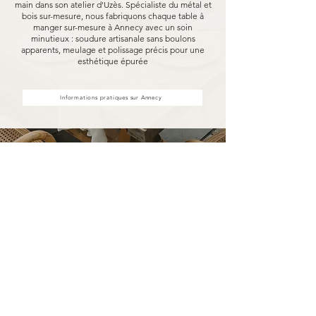
main dans son atelier d'Uzès. Spécialiste du métal et
bois sur-mesure, nous fabriquons chaque table à
manger sur-mesure à Annecy avec un soin
minutieux : soudure artisanale sans boulons
apparents, meulage et polissage précis pour une
esthétique épurée
Informations pratiques sur Annecy
Votre table à manger sur-mesure
à Annecy fabriquée pour durer
Opter pour une table à manger sur-mesure
Marceloo, c'est découvrir notre processus de
fabrication entièrement artisanal.
Dans notre atelier d'Uzès, chaque table à
manger sur-mesure à Annecy est soudé à la
main, sans aucun boulon visible, puis