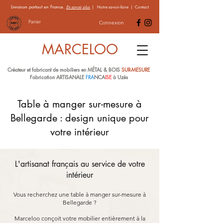
Livraison partout en France.
En savoir plus
|
Notre savoir-faire
|
Contact
Panier
Connexion
MARCELOO
Créateur et fabricant de mobiliers en MÉTAL & BOIS
SUR-MESURE
Fabrication ARTISANALE
FRA
NCA
ISE
à Uzès
Table à manger sur-mesure à
Bellegarde : design unique pour
votre intérieur
L'artisanat français au service de votre
intérieur
Vous recherchez une table à manger sur-mesure à
Bellegarde ?
Marceloo conçoit votre mobilier entièrement à la