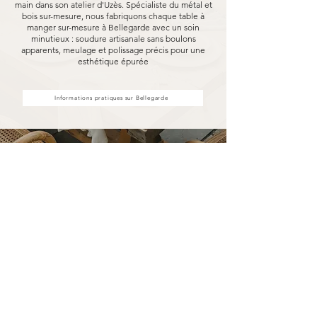
main dans son atelier d'Uzès. Spécialiste du métal et
bois sur-mesure, nous fabriquons chaque table à
manger sur-mesure à Bellegarde avec un soin
minutieux : soudure artisanale sans boulons
apparents, meulage et polissage précis pour une
esthétique épurée
Informations pratiques sur Bellegarde
Votre table à manger sur-mesure
à Bellegarde fabriquée pour
durer
Opter pour une table à manger sur-mesure
Marceloo, c'est découvrir notre processus de
fabrication entièrement artisanal.
Dans notre atelier d'Uzès, chaque table à
manger sur-mesure à Bellegarde est soudé à la