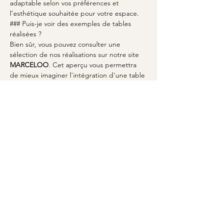
adaptable selon vos préférences et 
l’esthétique souhaitée pour votre espace.
### Puis-je voir des exemples de tables 
réalisées ?
Bien sûr, vous pouvez consulter une 
sélection de nos réalisations sur notre site 
MARCELOO
. Cet aperçu vous permettra 
de mieux imaginer l'intégration d'une table 
sur-mesure dans votre intérieur.
À retenir
En choisissant une 
table à manger sur-
mesure à Bellegarde
 avec 
MARCELOO
, 
vous optez pour une solution parfaitement 
adaptée à vos attentes. Les artisans locaux 
apportent leur savoir-faire unique pour 
créer un meuble qui résonne avec votre 
style de vie. Le choix des matériaux, le 
processus artisanal, et l’engagement de 
qualité assurent une table à manger qui 
sera le cœur de votre foyer pendant de 