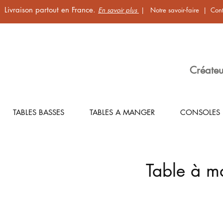
Livraison partout en France.
En savoir plus
|
Notre savoir-faire
|
Cont
Créateu
TABLES BASSES
TABLES A MANGER
CONSOLES
Table à m