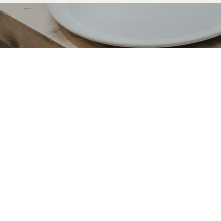
Votre table à manger sur-mesure 
fabriquée pour durer
Opter pour une table à manger sur-mesure Marceloo,
processus de fabrication entièrement artisanal.
Dans notre atelier d'Uzès, chaque table à manger su