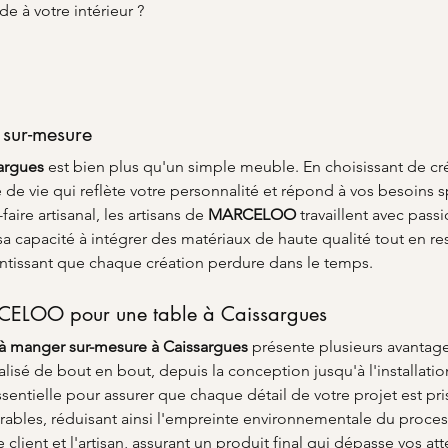
de à votre intérieur ?
 sur-mesure
argues
 est bien plus qu'un simple meuble. En choisissant de cr
de vie qui reflète votre personnalité et répond à vos besoins s
re artisanal, les artisans de 
MARCELOO
 travaillent avec pas
sa capacité à intégrer des matériaux de haute qualité tout en res
arantissant que chaque création perdure dans le temps.
RCELOO pour une table à Caissargues
 à manger sur-mesure à Caissargues
 présente plusieurs avantage
alisé de bout en bout, depuis la conception jusqu'à l'installatio
entielle pour assurer que chaque détail de votre projet est pr
urables, réduisant ainsi l'empreinte environnementale du process
e client et l'artisan, assurant un produit final qui dépasse vos att