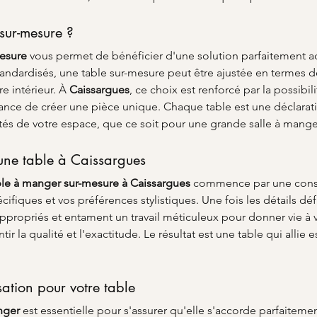
sur-mesure ?
mesure
 vous permet de bénéficier d'une solution parfaitement ad
andardisés, une table sur-mesure peut être ajustée en termes 
 intérieur. À 
Caissargues
, ce choix est renforcé par la possibili
nce de créer une pièce unique. Chaque table est une déclaration
ités de votre espace, que ce soit pour une grande salle à mang
'une table à Caissargues
ble à manger sur-mesure à Caissargues
 commence par une consu
fiques et vos préférences stylistiques. Une fois les détails défin
appropriés et entament un travail méticuleux pour donner vie à 
la qualité et l'exactitude. Le résultat est une table qui allie e
ation pour votre table
nger
 est essentielle pour s'assurer qu'elle s'accorde parfaiteme