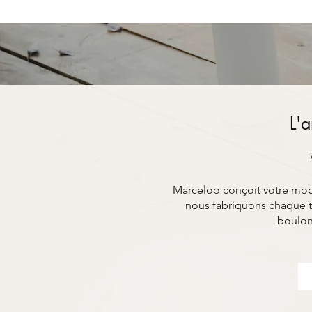
L'a
Marceloo conçoit votre mobil
nous fabriquons chaque t
boulon