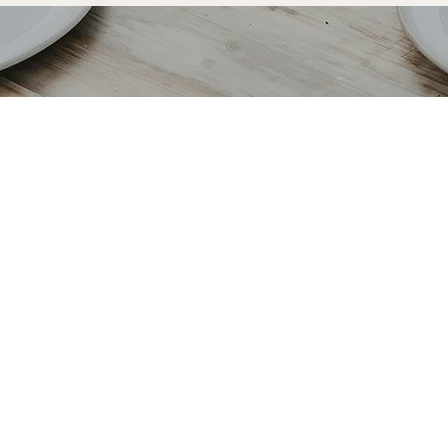
à Caissargues
 c'est découvrir notre
r-mesure à Caissargues est