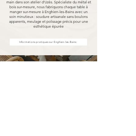
main dans son atelier d'Uzès. Spécialiste du métal et
bois sur-mesure, nous fabriquons chaque table à
manger sur-mesure à Enghien-les-Bains avec un
soin minutieux : soudure artisanale sans boulons
apparents, meulage et polissage précis pour une
esthétique épurée
Informations pratiques sur Enghien-les-Bains
Votre table à manger sur-mesure
à Enghien-les-Bains fabriquée
pour durer
Opter pour une table à manger sur-mesure
Marceloo, c'est découvrir notre processus de
fabrication entièrement artisanal.
Dans notre atelier d'Uzès, chaque table à
manger sur-mesure à Enghien-les-Bains est