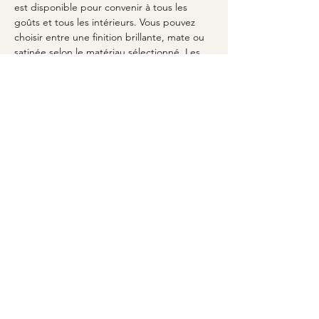
est disponible pour convenir à tous les 
goûts et tous les intérieurs. Vous pouvez 
choisir entre une finition brillante, mate ou 
satinée selon le matériau sélectionné. Les 
finitions personnalisées permettent 
d’harmoniser votre 
table à manger sur-
mesure
 avec votre intérieur et de créer une 
esthétique cohérente dans votre espace 
de vie.
### Puis-je obtenir des conseils pour 
l'entretien de ma table ?
Oui, MARCELOO fournit des conseils 
d'entretien pour garantir la longévité et la 
résistance de votre 
table à manger sur-
mesure
. Selon le matériau de votre table, 
des recommandations spécifiques seront 
émises pour le nettoyage et l'entretien afin 
de préserver son aspect et sa durabilité au 
fil des années.
À retenir