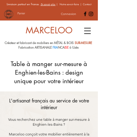
Livraison partout en France.
En savoir plus
|
Notre savoir-faire
|
Contact
Panier
Connexion
MARCELOO
Créateur et fabricant de mobiliers en MÉTAL & BOIS
SUR-MESURE
Fabrication ARTISANALE
FRA
NCA
ISE
à Uzès
Table à manger sur-mesure à
Enghien-les-Bains : design
unique pour votre intérieur
L'artisanat français au service de votre
intérieur
Vous recherchez une table à manger sur-mesure à
Enghien-les-Bains ?
Marceloo conçoit votre mobilier entièrement à la