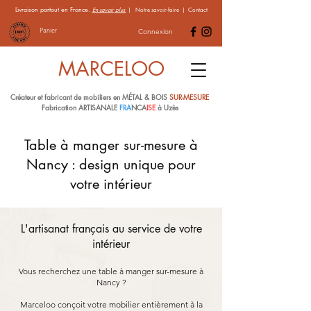
Livraison partout en France.
En savoir plus
|
Notre savoir-faire
|
Contact
Panier
Connexion
MARCELOO
Créateur et fabricant de mobiliers en MÉTAL & BOIS
SUR-MESURE
Fabrication ARTISANALE
FRA
NCA
ISE
à Uzès
Table à manger sur-mesure à
Nancy : design unique pour
votre intérieur
L'artisanat français au service de votre
intérieur
Vous recherchez une table à manger sur-mesure à
Nancy ?
Marceloo conçoit votre mobilier entièrement à la