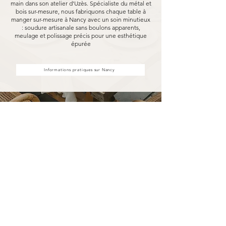
main dans son atelier d'Uzès. Spécialiste du métal et
bois sur-mesure, nous fabriquons chaque table à
manger sur-mesure à Nancy avec un soin minutieux
: soudure artisanale sans boulons apparents,
meulage et polissage précis pour une esthétique
épurée
Informations pratiques sur Nancy
Votre table à manger sur-mesure
à Nancy fabriquée pour durer
Opter pour une table à manger sur-mesure
Marceloo, c'est découvrir notre processus de
fabrication entièrement artisanal.
Dans notre atelier d'Uzès, chaque table à
manger sur-mesure à Nancy est soudé à la main,
sans aucun boulon visible, puis