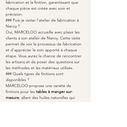
fabrication et la finition, garantissant que 
chaque pièce est créée avec soin et 
précision.
### Puis-je visiter l'atelier de fabrication à 
Nancy ?
Oui, MARCELOO accueille avec plaisir les 
clients à son atelier de Nancy. Cette visite 
permet de voir le processus de fabrication 
et d'apprécier le soin apporté à chaque 
étape. Vous aurez la chance de rencontrer 
les artisans et de poser des questions sur 
les méthodes et les matériaux utilisés.
### Quels types de finitions sont 
disponibles ?
MARCELOO propose une variété de 
finitions pour les 
tables à manger sur-
mesure
, allant des huiles naturelles qui 
mettent en valeur le grain du bois aux 
laques sophistiquées pour un fini lisse et 
moderne. Chaque finition est sélectionnée 
pour compléter le design de la table tout 