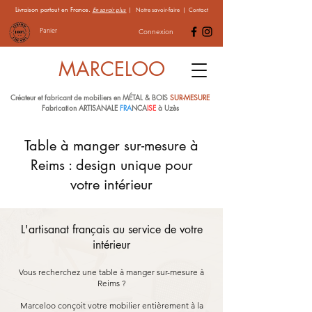
Livraison partout en France.
En savoir plus
|
Notre savoir-faire
|
Contact
Panier
Connexion
MARCELOO
Créateur et fabricant de mobiliers en MÉTAL & BOIS
SUR-MESURE
Fabrication ARTISANALE
FRA
NCA
ISE
à Uzès
Table à manger sur-mesure à
Reims : design unique pour
votre intérieur
L'artisanat français au service de votre
intérieur
Vous recherchez une table à manger sur-mesure à
Reims ?
Marceloo conçoit votre mobilier entièrement à la