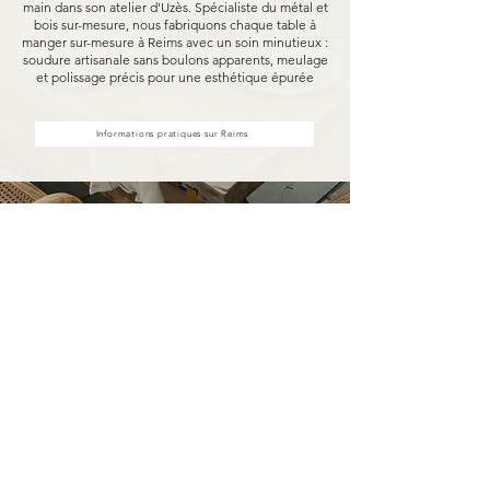
main dans son atelier d'Uzès. Spécialiste du métal et
bois sur-mesure, nous fabriquons chaque table à
manger sur-mesure à Reims avec un soin minutieux :
soudure artisanale sans boulons apparents, meulage
et polissage précis pour une esthétique épurée
Informations pratiques sur Reims
Votre table à manger sur-mesure
à Reims fabriquée pour durer
Opter pour une table à manger sur-mesure
Marceloo, c'est découvrir notre processus de
fabrication entièrement artisanal.
Dans notre atelier d'Uzès, chaque table à
manger sur-mesure à Reims est soudé à la main,
sans aucun boulon visible, puis
méticuleusement meulé et poli. Nous travaillons