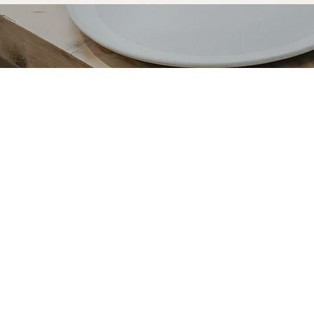
Votre table à manger sur-mesure à
fabriquée pour durer
Opter pour une table à manger sur-mesure Marceloo,
processus de fabrication entièrement artisanal.
Dans notre atelier d'Uzès, chaque table à manger su