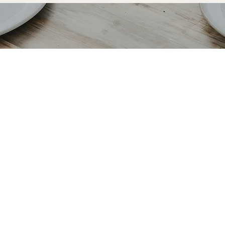
 Saint-Malo
 c'est découvrir notre
r-mesure à Saint-Malo est