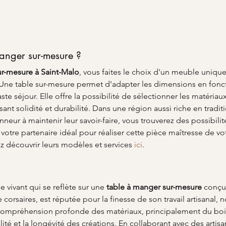
manger sur-mesure ?
ur-mesure à Saint-Malo
, vous faites le choix d'un meuble uniqu
é. Une table sur-mesure permet d'adapter les dimensions en fonc
te séjour. Elle offre la possibilité de sélectionner les matériau
sant solidité et durabilité. Dans une région aussi riche en tradit
neur à maintenir leur savoir-faire, vous trouverez des possibili
tre partenaire idéal pour réaliser cette pièce maîtresse de votr
z découvrir leurs modèles et services 
ici
.
e vivant qui se reflète sur une 
table à manger sur-mesure
 conçue
corsaires, est réputée pour la finesse de son travail artisanal,
compréhension profonde des matériaux, principalement du bois,
té et la longévité des créations. En collaborant avec des artisa