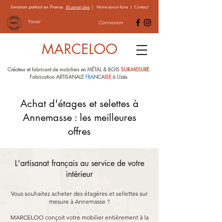
Livraison partout en France.
En savoir plus
|
Notre savoir-faire
|
Contact
Panier
Connexion
MARCELOO
Créateur et fabricant de mobiliers en MÉTAL & BOIS
SUR-MESURE
Fabrication ARTISANALE
FRA
NCA
ISE
à Uzès
Achat d'étages et selettes à
Annemasse : les meilleures
offres
L'artisanat français au service de votre
intérieur
Vous souhaitez acheter des étagères et sellettes sur
mesure à Annemasse ?
MARCELOO conçoit votre mobilier entièrement à la