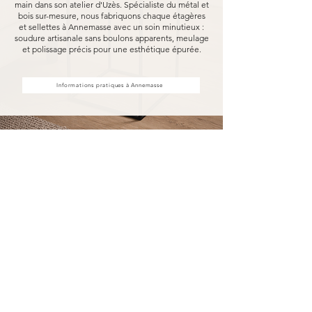
main dans son atelier d'Uzès. Spécialiste du métal et
bois sur-mesure, nous fabriquons chaque étagères
et sellettes à Annemasse avec un soin minutieux :
soudure artisanale sans boulons apparents, meulage
et polissage précis pour une esthétique épurée.
Informations pratiques à Annemasse
Achat d'étagères et sellettes à
Annemasse, fabriquées pour
durer
Acheter vos étagères et sellettes à Annemasse
chez MARCELOO, c'est découvrir notre
processus de fabrication entièrement artisanal.
Dans notre atelier d'Uzès, chaque étagère et
sellette est soudée à la main, sans aucun boulon
visible, puis méticuleusement meulé et poli.