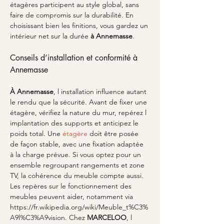
étagères participent au style global, sans 
faire de compromis sur la durabilité. En 
choisissant bien les finitions, vous gardez un 
intérieur net sur la durée 
à Annemasse
.
Conseils d’installation et conformité à 
Annemasse
À Annemasse
, l installation influence autant 
le rendu que la sécurité. Avant de fixer une 
étagère, vérifiez la nature du mur, repérez l 
implantation des supports et anticipez le 
poids total. Une 
étagère
 doit être posée 
de façon stable, avec une fixation adaptée 
à la charge prévue. Si vous optez pour un 
ensemble regroupant rangements et zone 
TV, la cohérence du meuble compte aussi. 
Les repères sur le fonctionnement des 
meubles peuvent aider, notamment via 
https://fr.wikipedia.org/wiki/Meuble_t%C3%
A9l%C3%A9vision. Chez 
MARCELOO
, l 