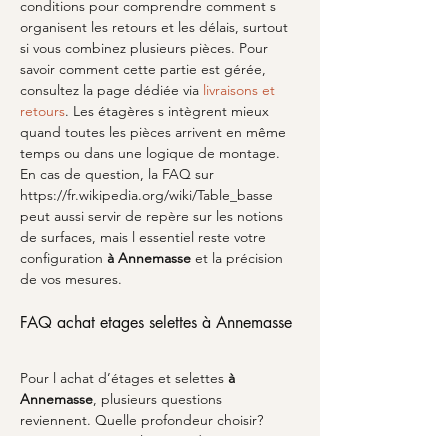
conditions pour comprendre comment s 
organisent les retours et les délais, surtout 
si vous combinez plusieurs pièces. Pour 
savoir comment cette partie est gérée, 
consultez la page dédiée via 
livraisons et 
retours
. Les étagères s intègrent mieux 
quand toutes les pièces arrivent en même 
temps ou dans une logique de montage. 
En cas de question, la FAQ sur 
https://fr.wikipedia.org/wiki/Table_basse 
peut aussi servir de repère sur les notions 
de surfaces, mais l essentiel reste votre 
configuration 
à Annemasse
 et la précision 
de vos mesures.
FAQ achat etages selettes à Annemasse
Pour l achat d’étages et selettes 
à 
Annemasse
, plusieurs questions 
reviennent. Quelle profondeur choisir? 
Prenez en compte l usage: décoration, 