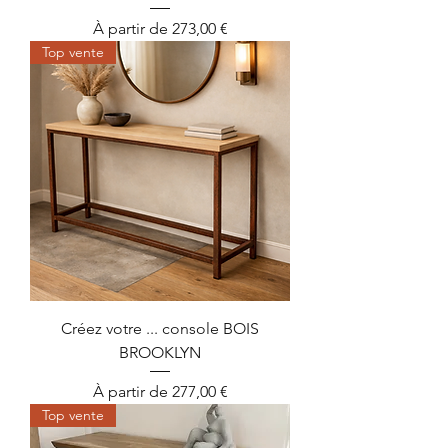
Prix promotionnel
À partir de
273,00 €
Top vente
Créez votre ... console BOIS
BROOKLYN
Prix promotionnel
À partir de
277,00 €
Top vente