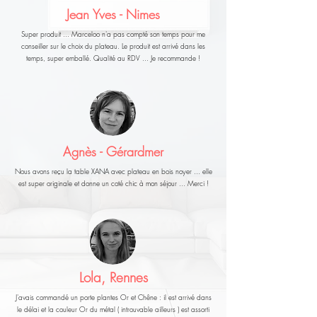
Jean Yves - Nimes
Super produit ... Marceloo n'a pas compté son temps pour me
conseiller sur le choix du plateau. Le produit est arrivé dans les
temps, super emballé. Qualité au RDV ... Je recommande !
Agnès - Gérardmer
Nous avons reçu la table XANA avec plateau en bois noyer ... elle
est super originale et donne un coté chic à mon séjour ... Merci !
Lola, Rennes
J'avais commandé un porte plantes Or et Chêne : il est arrivé dans
le délai et la couleur Or du métal ( introuvable ailleurs ) est assorti