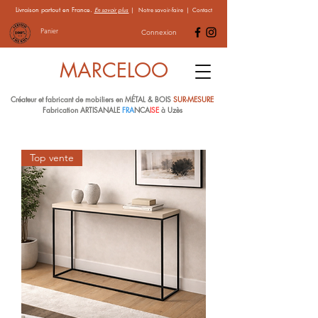
Livraison partout en France.
En savoir plus
|
Notre savoir-faire
|
Contact
Panier
Connexion
MARCELOO
Créateur et fabricant de mobiliers en MÉTAL & BOIS
SUR-MESURE
Fabrication ARTISANALE
FRA
NCA
ISE
à Uzès
Top vente