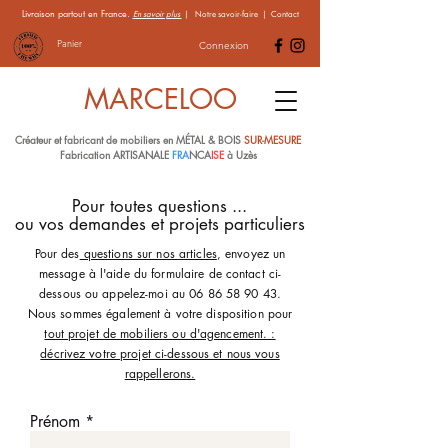
Livraison partout en France.
En savoir plus
|
Notre savoir-faire
|
Contact
Panier
Connexion
MARCELOO
Créateur et fabricant de mobiliers en MÉTAL & BOIS
SUR-MESURE
Fabrication ARTISANALE
FRA
NCA
ISE
à Uzès
Pour toutes questions ...
ou vos demandes et projets particuliers
Pour des
questions sur nos articles
, envoyez un
message à l'aide du formulaire de contact ci-
dessous ou appelez-moi au
06 86 58 90 43
.
Nous sommes également à votre disposition pour
tout projet de mobiliers ou d'agencement. :
décrivez votre projet ci-dessous et nous vous
rappellerons.
Prénom