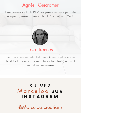
Agnès - Gérardmer
Nous avons reçu la table XANA avec plateau en bois noyer ... elle
est super originale et donne un coté chic à mon séjour ... Merci !
Lola, Rennes
J'avais commandé un porte plantes Or et Chêne : il est arrivé dans
le délai et la couleur Or du métal ( introuvable ailleurs ) est assorti
aux couleurs de mon salon.
SUIVEZ
Marceloo
SUR
INSTAGRAM
@Marceloo.créations