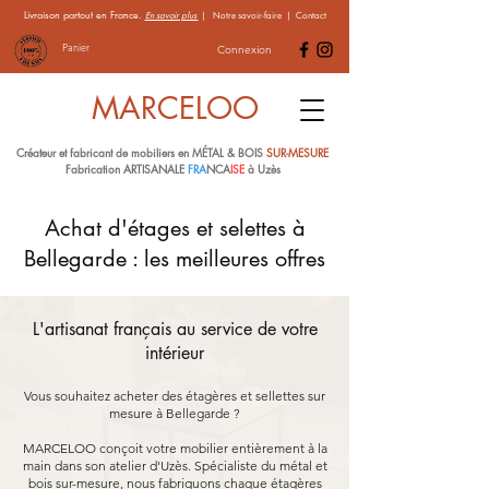
Livraison partout en France.
En savoir plus
|
Notre savoir-faire
|
Contact
Panier
Connexion
MARCELOO
Créateur et fabricant de mobiliers en MÉTAL & BOIS
SUR-MESURE
Fabrication ARTISANALE
FRA
NCA
ISE
à Uzès
Achat d'étages et selettes à
Bellegarde : les meilleures offres
L'artisanat français au service de votre
intérieur
Vous souhaitez acheter des étagères et sellettes sur
mesure à Bellegarde ?
MARCELOO conçoit votre mobilier entièrement à la
main dans son atelier d'Uzès. Spécialiste du métal et
bois sur-mesure, nous fabriquons chaque étagères