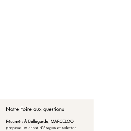
Faire confiance à MARCELOO pour l'achat
d'étages et selettes à Bellegarde, c'est
bénéficier d'un accompagnement personnalisé
d'A à Z. Chez MARCELOO, notre équipe vous
conseille sur les matériaux, les dimensions
optimales et les finitions adaptées à votre style
de vie.
Du premier échange pour l'achat d'étages et
selettes à Bellegarde jusqu'à la livraison partout
en France, nous transformons vos envies en
réalité avec un emballage soigné et une
attention particulière aux détails. Découvrez
comment l'alliance du savoir-faire artisanal et du
design peut sublimer votre espace avec une
pièce unique qui vous ressemble à Bellegarde.
Notre Foire aux questions
Résumé :
À Bellegarde
, 
MARCELOO
propose un achat d'étages et selettes 