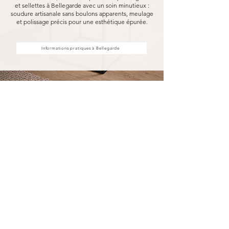
et sellettes à Bellegarde avec un soin minutieux :
soudure artisanale sans boulons apparents, meulage
et polissage précis pour une esthétique épurée.
Informations pratiques à Bellegarde
Achat d'étagères et sellettes à
Bellegarde, fabriquées pour durer
Acheter vos étagères et sellettes à Bellegarde
chez MARCELOO, c'est découvrir notre
processus de fabrication entièrement artisanal.
Dans notre atelier d'Uzès, chaque étagère et
sellette est soudée à la main, sans aucun boulon
visible, puis méticuleusement meulé et poli.
Nous travaillons exclusivement avec des
essences de bois nobles et des métaux
robustes, garantissant une solidité à toute