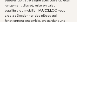
selettes doit être aligné avec votre objectif: 
rangement discret, mise en valeur, 
équilibre du mobilier. 
MARCELOO
 vous 
aide à sélectionner des pièces qui 
fonctionnent ensemble, en gardant une 
attention sur les matières et sur le rendu 
final. Si vous souhaitez élargir votre 
ensemble, vous pouvez aussi consulter la 
boutique 
MARCELOO
 afin d’identifier les 
associations possibles avec tables, consoles 
et rangements complémentaires. L’idée est 
simple: créer un espace où chaque 
élément a son rôle, en cohérence avec le 
mobilier global. Que vous partiez d’une 
base salon ou chambre, vous trouverez 
à 
Bellegarde
 une solution pragmatique pour 
avancer sans perdre de temps. Contactez 
l’équipe via votre projet si nécessaire.
Contactez-nous