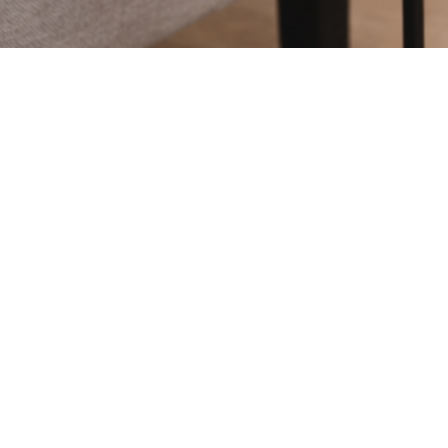
Achat d'étagères et sellettes à Ca
pour durer
Acheter vos étagères et sellettes à Cannes chez MA
notre processus de fabrication entièrement artisanal
Dans notre atelier d'Uzès, chaque étagère et sellett
aucun boulon visible, puis méticuleusement meulé et
exclusivement avec des essences de bois nobles et
garantissant une solidité à toute épreuve.