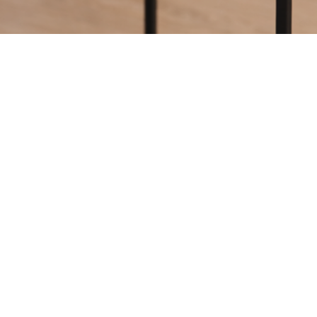
nnes, fabriquées
RCELOO, c'est découvrir
.
e est soudée à la main, sans
 poli. Nous travaillons
 des métaux robustes,