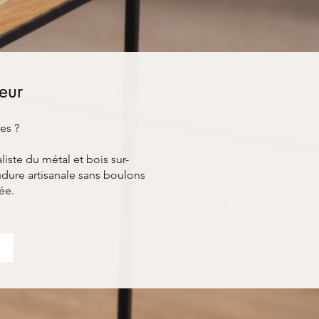
ieur
es ?
ste du métal et bois sur-
udure artisanale sans boulons
ée.