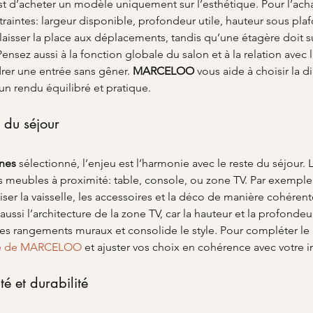
 est d’acheter un modèle uniquement sur l’esthétique. Pour l’acha
traintes: largeur disponible, profondeur utile, hauteur sous plaf
 laisser la place aux déplacements, tandis qu’une étagère doit s
nsez aussi à la fonction globale du salon et à la relation avec 
er une entrée sans gêner. 
MARCELOO
 vous aide à choisir la 
 un rendu équilibré et pratique.
s du séjour
nes
 sélectionné, l’enjeu est l’harmonie avec le reste du séjour.
les meubles à proximité: table, console, ou zone TV. Par exempl
ser la vaisselle, les accessoires et la déco de manière cohérente.
aussi l’architecture de la zone TV, car la hauteur et la profonde
r les rangements muraux et consolide le style. Pour compléter le
ue de MARCELOO
 et ajuster vos choix en cohérence avec votre in
té et durabilité