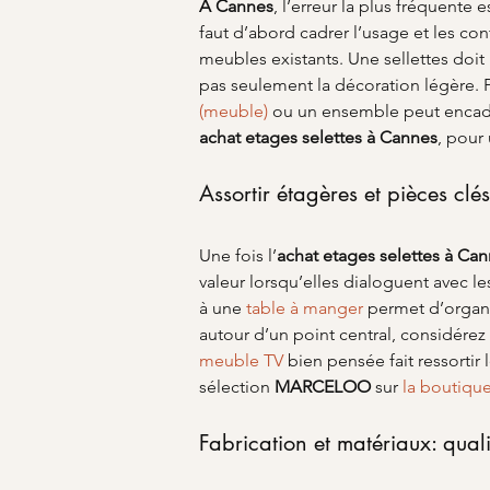
À Cannes
, l’erreur la plus fréquente
faut d’abord cadrer l’usage et les con
meubles existants. Une sellettes doit
pas seulement la décoration légère. Pe
(meuble)
 ou un ensemble peut encadr
achat etages selettes
à Cannes
, pour
Assortir étagères et pièces clé
Une fois l’
achat etages selettes
à Can
valeur lorsqu’elles dialoguent avec 
à une 
table à manger
 permet d’organi
autour d’un point central, considérez 
meuble TV
 bien pensée fait ressorti
sélection 
MARCELOO
 sur 
la boutiq
Fabrication et matériaux: quali