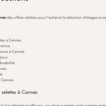
nnes
 des offres ciblées pour l’achat et la sélection d’étages et s
ttes à Cannes
férence
sions à Cannes
éjour
durabilité
annes
at
 Cannes
s selettes à Cannes
la fois élégant et efficace, car chaque mètre carré compte entre