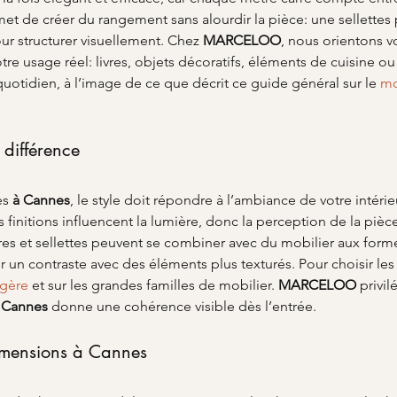
met de créer du rangement sans alourdir la pièce: une sellettes
r structurer visuellement. Chez 
MARCELOO
, nous orientons vo
tre usage réel: livres, objets décoratifs, éléments de cuisine ou
 quotidien, à l’image de ce que décrit ce guide général sur le 
mo
a différence
es 
à Cannes
, le style doit répondre à l’ambiance de votre intérie
s finitions influencent la lumière, donc la perception de la piè
ères et sellettes peuvent se combiner avec du mobilier aux for
er un contraste avec des éléments plus texturés. Pour choisir l
agère
 et sur les grandes familles de mobilier. 
MARCELOO
 privi
 Cannes
 donne une cohérence visible dès l’entrée.
imensions à Cannes