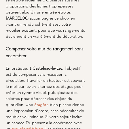
se nettoie facilement. Observez aussi les 
proportions: des lignes trop épaisses 
peuvent alourdir une entrée étroite. 
MARCELOO
 accompagne ce choix en 
visant un rendu cohérent avec votre 
mobilier existant, pour que vos rangements 
deviennent un vrai élément de décoration.
Composer votre mur de rangement sans 
encombrer
En pratique, 
à Castelnau-le-Lez
, l’objectif 
est de composer sans masquer la 
circulation. Travailler en hauteur est souvent 
le meilleur levier: alternez des étages pour 
créer un rythme visuel, puis ajoutez des 
selettes pour déposer des objets du 
quotidien. Une 
étagère
 bien placée donne 
une impression d’ordre, sans nécessiter de 
meubles volumineux. Si votre séjour inclut 
un espace TV, pensez à la cohérence avec 
un 
meuble télévision
. Les paires avec une 