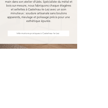
main dans son atelier d'Uzès. Spécialiste du métal et
bois sur-mesure, nous fabriquons chaque étagères
et sellettes à Castelnau-le-Lez avec un soin
minutieux : soudure artisanale sans boulons
apparents, meulage et polissage précis pour une
esthétique épurée.
Informations pratiques à Castelnau-le-Lez
Achat d'étagères et sellettes à
Castelnau-le-Lez, fabriquées pour
durer
Acheter vos étagères et sellettes à Castelnau-le-
Lez chez MARCELOO, c'est découvrir notre
processus de fabrication entièrement artisanal.
Dans notre atelier d'Uzès, chaque étagère et
sellette est soudée à la main, sans aucun boulon