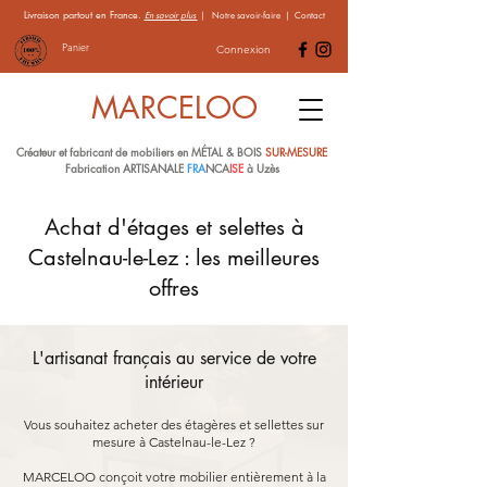
Livraison partout en France.
En savoir plus
|
Notre savoir-faire
|
Contact
Panier
Connexion
MARCELOO
Créateur et fabricant de mobiliers en MÉTAL & BOIS
SUR-MESURE
Fabrication ARTISANALE
FRA
NCA
ISE
à Uzès
Achat d'étages et selettes à
Castelnau-le-Lez : les meilleures
offres
L'artisanat français au service de votre
intérieur
Vous souhaitez acheter des étagères et sellettes sur
mesure à Castelnau-le-Lez ?
MARCELOO conçoit votre mobilier entièrement à la