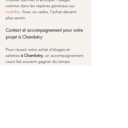
comme dans les repères généraux sur 
mobilier
. Avec ce cadre, l’achat devient 
plus serein.
Contact et accompagnement pour votre 
projet à Chambéry
Pour réussir votre achat d’étages et 
selettes 
à Chambéry
, un accompagnement 
court fait souvent gagner du temps. 
MARCELOO
 peut vous aider à clarifier 
votre besoin: fonction de rangement, style 
recherché, emplacement visé et 
contraintes de place. Si vous hésitez entre 
plusieurs options, commencez par décrire 
votre pièce et vos objectifs, puis 
construisez une proposition cohérente avec 
le reste de votre mobilier. Pour aller plus 
vite, accédez au parcours de contact via 
votre projet
 et donnez-nous les dimensions 
approximatives. L’objectif est de trouver 