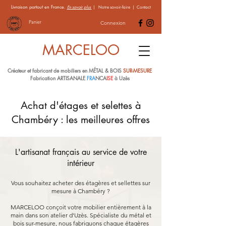
Livraison partout en France.
En savoir plus
|
Notre savoir-faire
|
Contact
Panier
Connexion
MARCELOO
Créateur et fabricant de mobiliers en MÉTAL & BOIS
SUR-MESURE
Fabrication ARTISANALE
FRA
NCA
ISE
à Uzès
Achat d'étages et selettes à
Chambéry : les meilleures offres
L'artisanat français au service de votre
intérieur
Vous souhaitez acheter des étagères et sellettes sur
mesure à Chambéry ?
MARCELOO conçoit votre mobilier entièrement à la
main dans son atelier d'Uzès. Spécialiste du métal et
bois sur-mesure, nous fabriquons chaque étagères