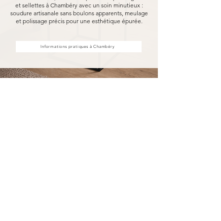
et sellettes à Chambéry avec un soin minutieux :
soudure artisanale sans boulons apparents, meulage
et polissage précis pour une esthétique épurée.
Informations pratiques à Chambéry
Achat d'étagères et sellettes à
Chambéry, fabriquées pour
durer
Acheter vos étagères et sellettes à Chambéry
chez MARCELOO, c'est découvrir notre
processus de fabrication entièrement artisanal.
Dans notre atelier d'Uzès, chaque étagère et
sellette est soudée à la main, sans aucun boulon
visible, puis méticuleusement meulé et poli.
Nous travaillons exclusivement avec des