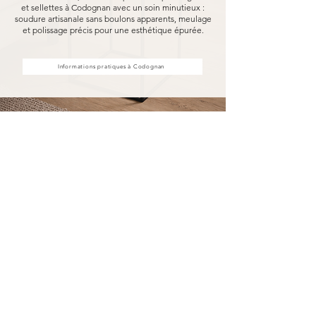
et sellettes à Codognan avec un soin minutieux :
soudure artisanale sans boulons apparents, meulage
et polissage précis pour une esthétique épurée.
Informations pratiques à Codognan
Achat d'étagères et sellettes à
Codognan, fabriquées pour
durer
Acheter vos étagères et sellettes à Codognan
chez MARCELOO, c'est découvrir notre
processus de fabrication entièrement artisanal.
Dans notre atelier d'Uzès, chaque étagère et
sellette est soudée à la main, sans aucun boulon
visible, puis méticuleusement meulé et poli.
Nous travaillons exclusivement avec des