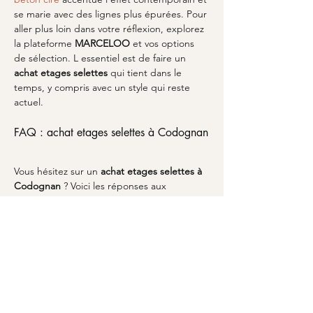
se marie avec des lignes plus épurées. Pour 
aller plus loin dans votre réflexion, explorez 
la plateforme 
MARCELOO
 et vos options 
de sélection. L essentiel est de faire un 
achat etages selettes
 qui tient dans le 
temps, y compris avec un style qui reste 
actuel.
FAQ : achat etages selettes à Codognan
Vous hésitez sur un 
achat etages selettes
à 
Codognan
 ? Voici les réponses aux 
questions les plus fréquentes. D abord, 
quelle hauteur choisir : privilégiez la 
hauteur de vision pour la décoration, et 
une hauteur de main pour un rangement 
utile. Ensuite, comment équilibrer les 
masses : alternez niveaux hauts et zones 
plus basses, notamment si vous associez un 
support près d une 
table de nuit
 ou d un 