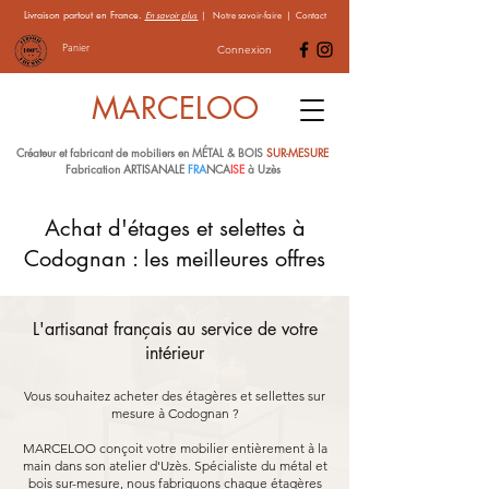
Livraison partout en France.
En savoir plus
|
Notre savoir-faire
|
Contact
Panier
Connexion
MARCELOO
Créateur et fabricant de mobiliers en MÉTAL & BOIS
SUR-MESURE
Fabrication ARTISANALE
FRA
NCA
ISE
à Uzès
Achat d'étages et selettes à
Codognan : les meilleures offres
L'artisanat français au service de votre
intérieur
Vous souhaitez acheter des étagères et sellettes sur
mesure à Codognan ?
MARCELOO conçoit votre mobilier entièrement à la
main dans son atelier d'Uzès. Spécialiste du métal et
bois sur-mesure, nous fabriquons chaque étagères