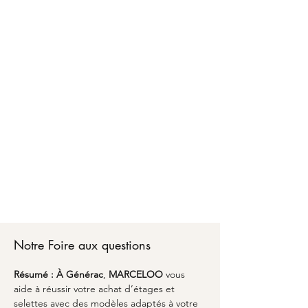
Faire confiance à MARCELOO pour l'achat
d'étages et selettes à Générac, c'est bénéficier
d'un accompagnement personnalisé d'A à Z.
Chez MARCELOO, notre équipe vous conseille
sur les matériaux, les dimensions optimales et
les finitions adaptées à votre style de vie.
Du premier échange pour l'achat d'étages et
selettes à Générac jusqu'à la livraison partout en
France, nous transformons vos envies en réalité
avec un emballage soigné et une attention
particulière aux détails. Découvrez comment
l'alliance du savoir-faire artisanal et du design
peut sublimer votre espace avec une pièce
unique qui vous ressemble à Générac.
Notre Foire aux questions
Résumé :
À Générac
, 
MARCELOO
 vous 
aide à réussir votre achat d’étages et 
selettes avec des modèles adaptés à votre 