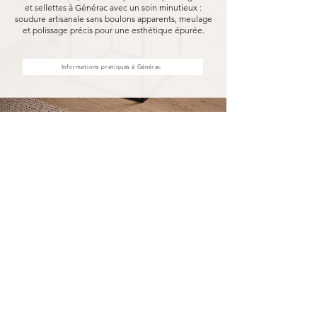
et sellettes à Générac avec un soin minutieux :
soudure artisanale sans boulons apparents, meulage
et polissage précis pour une esthétique épurée.
Informations pratiques à Générac
Achat d'étagères et sellettes à
Générac, fabriquées pour durer
Acheter vos étagères et sellettes à Générac
chez MARCELOO, c'est découvrir notre
processus de fabrication entièrement artisanal.
Dans notre atelier d'Uzès, chaque étagère et
sellette est soudée à la main, sans aucun boulon
visible, puis méticuleusement meulé et poli.
Nous travaillons exclusivement avec des
essences de bois nobles et des métaux
robustes, garantissant une solidité à toute