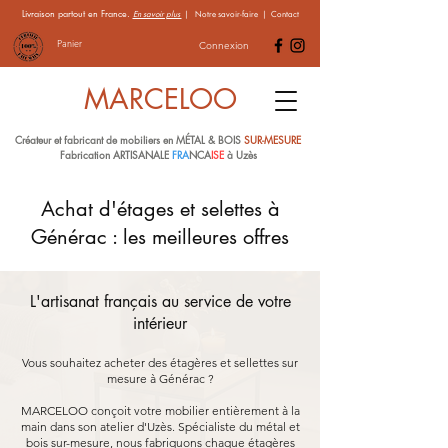
Livraison partout en France.
En savoir plus
|
Notre savoir-faire
|
Contact
Panier
Connexion
MARCELOO
Créateur et fabricant de mobiliers en MÉTAL & BOIS
SUR-MESURE
Fabrication ARTISANALE
FRA
NCA
ISE
à Uzès
Achat d'étages et selettes à
Générac : les meilleures offres
L'artisanat français au service de votre
intérieur
Vous souhaitez acheter des étagères et sellettes sur
mesure à Générac ?
MARCELOO conçoit votre mobilier entièrement à la
main dans son atelier d'Uzès. Spécialiste du métal et
bois sur-mesure, nous fabriquons chaque étagères