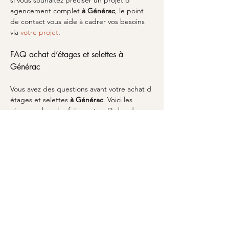
si vous souhaitez préciser un projet d 
agencement complet 
à Générac
, le point 
de contact vous aide à cadrer vos besoins 
via 
votre projet
.
FAQ achat d’étages et selettes à 
Générac
Vous avez des questions avant votre achat d 
étages et selettes 
à Générac
. Voici les 
réponses les plus fréquentes. D abord, 
quelle différence avec une table de nuit ? 
Une 
table de chevet
 sert de support près 
du lit, alors qu une étagère ou une sellette 
peut structurer une zone complète, selon l 
emplacement. Ensuite, faut il absolument 
associer un meuble principal ? Non, mais la 
cohérence aide, par exemple en 
coordonnant avec une 
table basse
 dans le 
salon ou un ensemble autour d une 
console 
(meuble)
. Enfin, comment choisir une 
finition ? Le béton ciré propose un rendu 