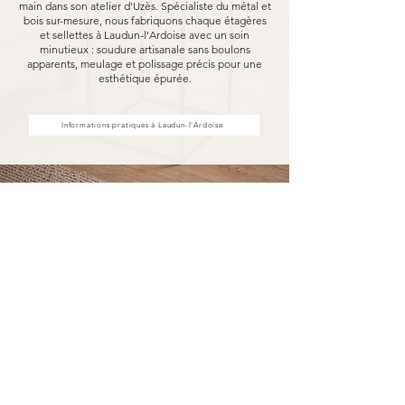
main dans son atelier d'Uzès. Spécialiste du métal et
bois sur-mesure, nous fabriquons chaque étagères
et sellettes à Laudun-l'Ardoise avec un soin
minutieux : soudure artisanale sans boulons
apparents, meulage et polissage précis pour une
esthétique épurée.
Informations pratiques à Laudun-l'Ardoise
Achat d'étagères et sellettes à
Laudun-l'Ardoise, fabriquées
pour durer
Acheter vos étagères et sellettes à Laudun-
l'Ardoise chez MARCELOO, c'est découvrir
notre processus de fabrication entièrement
artisanal.
Dans notre atelier d'Uzès, chaque étagère et