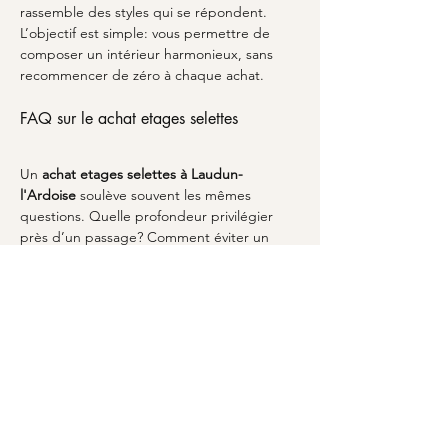
rassemble des styles qui se répondent. 
L’objectif est simple: vous permettre de 
composer un intérieur harmonieux, sans 
recommencer de zéro à chaque achat.
FAQ sur le achat etages selettes
Un 
achat etages selettes
à Laudun-
l'Ardoise
 soulève souvent les mêmes 
questions. Quelle profondeur privilégier 
près d’un passage? Comment éviter un 
effet encombré sur un mur? Peut-on 
harmoniser une sélette avec le reste du 
mobilier? Sur ce point, gardez en tête que 
chaque élément est un composant du 
mobilier
 global. Beaucoup de clients 
comparent aussi avec des meubles proches 
de la nuit, car une 
table de nuit
 peut 
inspirer les hauteurs et les finitions. Enfin, si 
vous souhaitez varier l’ambiance, la 
sélection peut s’appuyer sur les mêmes 