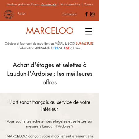
Livraison partout en France.
En savoir plus
|
Notre savoir-faire
|
Contact
Panier
Connexion
MARCELOO
Créateur et fabricant de mobiliers en MÉTAL & BOIS
SUR-MESURE
Fabrication ARTISANALE
FRA
NCA
ISE
à Uzès
Achat d'étages et selettes à
Laudun-l'Ardoise : les meilleures
offres
L'artisanat français au service de votre
intérieur
Vous souhaitez acheter des étagères et sellettes sur
mesure à Laudun-l'Ardoise ?
MARCELOO conçoit votre mobilier entièrement à la